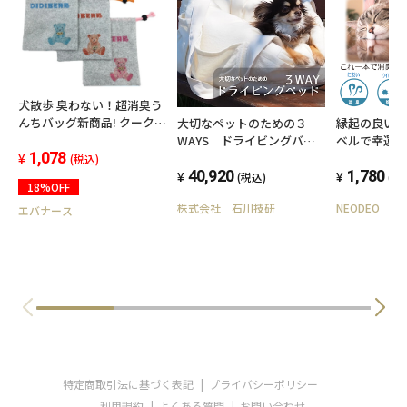
犬散歩 臭わない！超消臭う
んちバッグ新商品! クークチ
大切なペットのための３
縁起の良い
ュール超消臭マナーポーチ
WAYS ドライビングバッ
ベルで幸運を
1,078
グ 小型犬用
スプレーNE
(税込)
40,920
用 300㎖ ペット ノミダニ対
1,780
(税込)
(税
18%OFF
策 除菌
株式会社 石川技研
NEODEO
エバナース
特定商取引法に基づく表記
プライバシーポリシー
利用規約
よくある質問
お問い合わせ