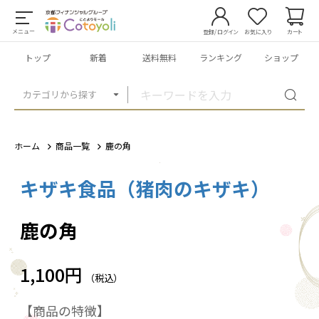
メニュー
登録/ログイン
お気に入り
カート
トップ
新着
送料無料
ランキング
ショップ
カテゴリから探す
ホーム
商品一覧
鹿の角
キザキ食品（猪肉のキザキ）
1
/
1
鹿の角
1,100円
（税込）
【商品の特徴】