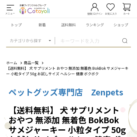
メニュー
登録/ログイン
お気に入り
カート
トップ
新着
送料無料
ランキング
ショップ
カテゴリから探す
ホーム
商品一覧
【送料無料】 犬 サプリメント おやつ 無添加 無着色 BokBok サメジャーキ
ー 小粒タイプ 50g お試しサイズ ヘルシー 健康 ボクボク
ペットグッズ専門店 Zenpets
1
/
17
【送料無料】 犬 サプリメント
おやつ 無添加 無着色 BokBok
サメジャーキー 小粒タイプ 50g