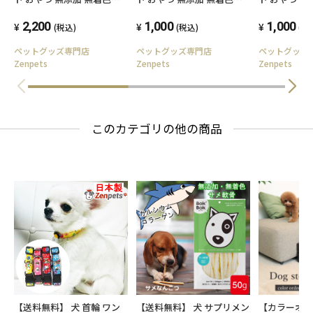
BokBok サメジャーキー 小
BokBok サメ軟骨 小粒 50g
BokBok 
粒タイプ 150g ヘルシー 健
2,200
お試しサイズ 低脂肪 ヘルシ
1,000
フトチップ 5
1,000
(税込)
(税込)
(税
康 ボクボク
ー ケア 健康 ボクボク
ズ ヘルシー 
ペットグッズ専門店
ペットグッズ専門店
ペットグッ
Zenpets
Zenpets
Zenpets
このカテゴリの他の商品
【送料無料】 犬 首輪 ワン
【送料無料】 犬 サプリメン
【カラーオ