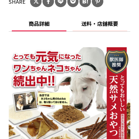
SHARE
粗繊維：0.2％以下
粗灰分：1％以下
水分：13％以下
商品詳細
送料・店舗概要
カロリー：310kcal（100gあたり）
●給与量目安（1日あたり）：
体重〜5kg：5g程度
体重5〜10kg：10g程度
体重10〜20kg：15g程度
体重20kg〜：20g程度
●賞味期限：
製造日より24ヶ月間（パッケージ裏面に記
載）
●製造国：
タイ