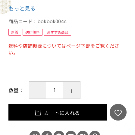
天然素材のサメ軟骨には「ムコ多糖」と呼ばれ
もっと見る
る成分が豊富に含まれて、関節炎などの症状を
和らげ、予防する働きもあると知られています。
商品コード：
bokbok004s
グルコサミンやコンドロイチン、コラーゲン、
新着
送料無料
おすすめ商品
ヒアルロン酸、カルシウムなどをたっぷり含ん
送料や店舗概要についてはページ下部をご覧くださ
でおり、皮膚や被毛の健康ケアに役立ちます。
い。
●内容量：
50g （150gサイズもございます）
数量：
●原材料：
サメ正肉
●成分値：
カートに入れる
粗タンパク質：69％以上
粗脂肪：1％以上