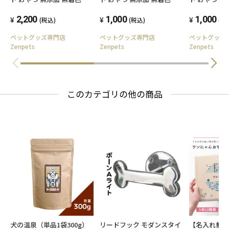
BokBok サメ軟骨 小粒
BokBok サメ軟骨 ロング
BokBok 
150g 低脂肪 ヘルシー ケア
2,200
50g お試しサイズ 低脂肪 ヘ
1,000
フトチップ 5
1,000
(税込)
(税込)
(税
健康 ボクボク
ルシー ケア 健康 ボクボク
ズ ヘルシー 
ペットグッズ専門店
ペットグッズ専門店
ペットグッ
Zenpets
Zenpets
Zenpets
このカテゴリの他の商品
犬の温泉（単品1袋300g）
リードフック モダンスタイ
【名入れ無