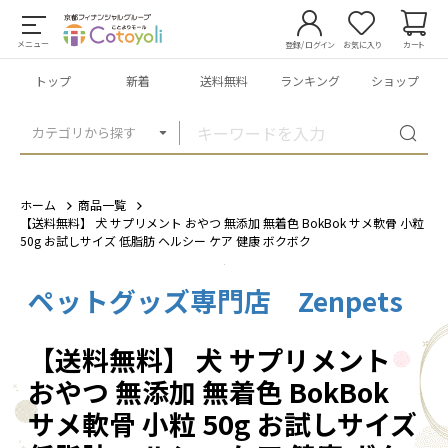
メニュー
登録/ログイン
お気に入り
カート
トップ
新着
送料無料
ランキング
ショップ
カテゴリから探す
ホーム
商品一覧
【送料無料】 犬 サプリメント おやつ 無添加 無着色 BokBok サメ軟骨 小粒
50g お試しサイズ 低脂肪 ヘルシー ケア 健康 ボクボク
ペットグッズ専門店 Zenpets
1
/
17
【送料無料】 犬 サプリメント
おやつ 無添加 無着色 BokBok
サメ軟骨 小粒 50g お試しサイズ