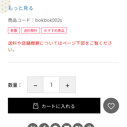
イプをお勧め致します。
もっと見る
天然素材のサメ軟骨には「ムコ多糖」と呼ばれ
商品コード：
bokbok002s
る成分が豊富に含まれて、関節炎などの症状を
新着
送料無料
おすすめ商品
和らげ、予防する働きもあると知られています。
送料や店舗概要についてはページ下部をご覧くださ
グルコサミンやコンドロイチン、コラーゲン、
い。
ヒアルロン酸、カルシウムなどをたっぷり含ん
でおり、皮膚や被毛の健康ケアに役立ちます。
数量：
●内容量：
50g （150gサイズもございます）
●原材料：
カートに入れる
サメ軟骨
●成分値：