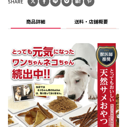
SHARE
粗タンパク質：52％以上
粗脂肪：4％以上
粗繊維：0.1％以下
商品詳細
送料・店舗概要
粗灰分：36％以下
水分：10％以下
カロリー：224kcal（100gあたり）
●給与量目安（1日あたり）：
体重〜5kg：5g程度
体重5〜10kg：10g程度
体重10〜20kg：15g程度
体重20kg〜：20g程度
●賞味期限：
製造日より24ヶ月間（パッケージ裏面に記
載）
●製造国：