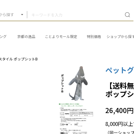
から探す
ング
京都の逸品
ことよりモール限定
特別価格
ショップから探
スタイル ポップシットB
ペットグ
【送料無
ポップシ
26,400円
8,000円
（同一ショッ