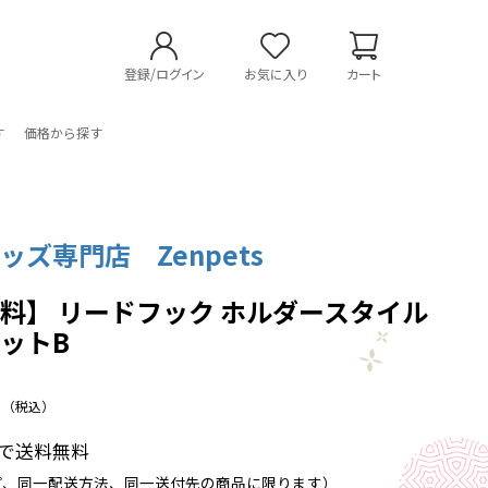
登録/ログイン
お気に入り
カート
す
価格から探す
ッズ専門店 Zenpets
料】 リードフック ホルダースタイル
ットB
（税込）
以上で送料無料
プ、同一配送方法、同一送付先の商品に限ります）