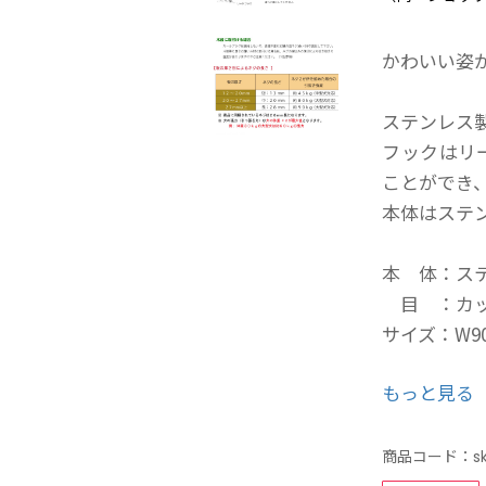
かわいい姿
ステンレス
フックはリ
ことができ
本体はステ
本 体：ス
目 ：カッ
サイズ：W90
もっと見る
※仕入商品
ます。
※返品・交
商品コード：
s
※当店では