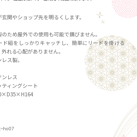
が玄関やショップ先を明るくします。
製のため屋外での使用も可能で錆びません。
ード紐をしっかりキャッチし、簡単にリードを掛ける
、外れる心配がありません。
ンレス製。
テンレス
ティングシート
×D35×H164
です。メーカー在庫により納期がかかることがござい
換対応不可商品です。
k-ho07
角型のみ取り扱っております。