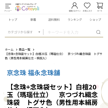
メニュー
登録/ログイン
お気に入り
カート
トップ
新着
送料無料
ランキング
ショップ
カテゴリから探す
ホーム
商品一覧
【念珠+念珠袋セット】白檀20玉（瑪瑙仕立） 京つづれ織念珠袋 トグサ
色（男性用本絹房仕立・桐函入）
京念珠 福永念珠舗
1
/
1
【念珠+念珠袋セット】白檀20
玉（瑪瑙仕立） 京つづれ織念
珠袋 トグサ色（男性用本絹房