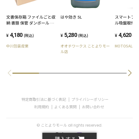
文書保存箱 ファイルごと収
はや効き 5L
スマートフォ
納 書類 保管 ダンボール 茶
ル吸盤取付
色 内寸約410x320x260mm
Optiline(
10枚セット 保存 保管 ファ
4,180
5,280
MAG PRO OR
4,620
(税込)
(税込)
(税
イル 段ボール 収納 梱包 日
中川包装産業
オオチワークス ことよりモー
MOTOSALON
本製 013-010
ル店
特定商取引法に基づく表記
プライバシーポリシー
利用規約
よくある質問
お問い合わせ
© ことよりモール all rights reserved.
購入する