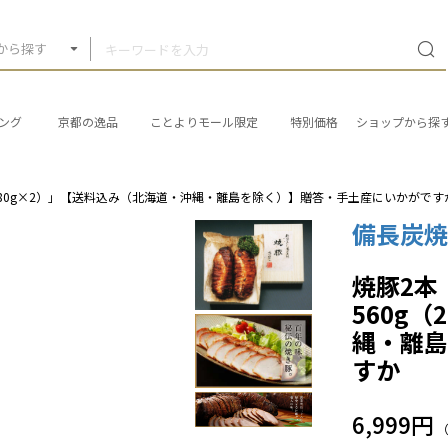
から探す
ング
京都の逸品
ことよりモール限定
特別価格
ショップから探
280g×2）」【送料込み（北海道・沖縄・離島を除く）】贈答・手土産にいかがです
備長炭
焼豚2本
560g
縄・離
すか
6,999円