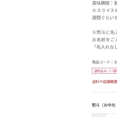
賞味期限：
※スライス
週間ぐらい
※熨斗に名
お名前をご
「名入れな
商品コード：
送料込み（一部
送料や店舗概
熨斗（お中元