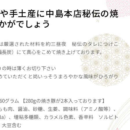
や手土産に中島本店秘伝の焼
かがでしょう
は厳選された材料を約三昼夜 秘伝のタレにつけこ
備長炭）にて真心をこめて焼き上げております。
りの時は薄くお切り下さい
めていただくと尚いっそうまろやかな風味がひろがり
60グラム 【280gの焼き豚が2本入っております】
もも肉、醤油、砂糖、生姜、調味料（アミノ酸等）、
Na）、増粘多糖類、カラメル色素、香辛料 ソルビト
 大豆含む