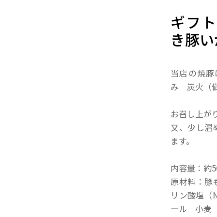
ギフト
き豚い
当店の焼豚
み 炭火（
お召し上が
又、少し温
ます。
内容量：約5
原材料：豚
リン酸塩（
ール 小麦