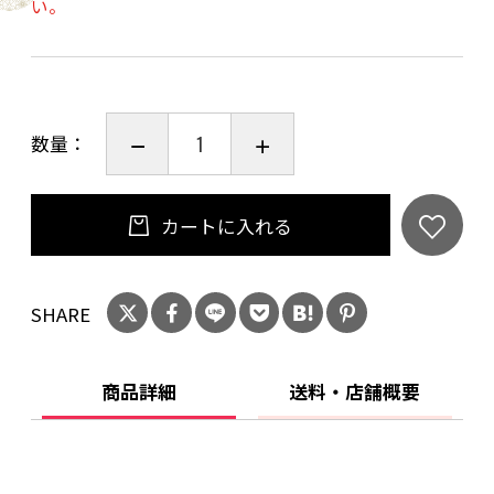
い。
生クリーム 牛乳 卵黄 メープルシュガー
スキムミルク 生クリームホイップ
（別添え） メープルシロップ
数量：
【賞味期限】
発送日含め3日間
カートに入れる
【保存方法】
要冷蔵（10℃以下）
SHARE
【発送の目安】
手作りのため、１日に限られた量しかお作りす
商品詳細
送料・店舗概要
ることができません。
そのためお届け指定日のご希望はお承りしてお
りません。