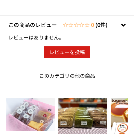
お支払いただきました順にご発送しております
ので、お届けまでには「約5日」いただいており
この商品のレビュー
☆☆☆☆☆ 0
(0件)
ます。
お客様にはご迷惑をおかけいたしますが、あら
レビューはありません。
かじめご了承ください。
レビューを投稿
このカテゴリの他の商品