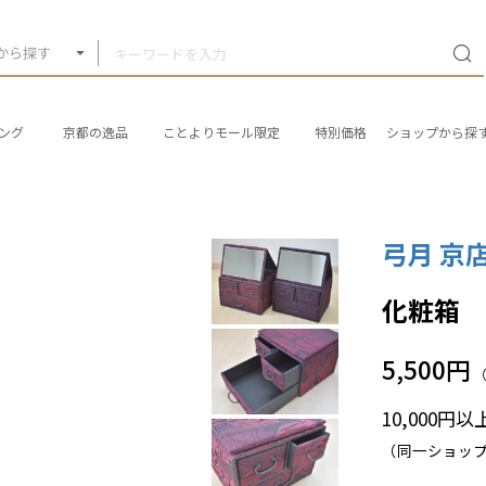
から探す
ング
京都の逸品
ことよりモール限定
特別価格
ショップから探
弓月 京
化粧箱
5,500円
10,000円
（同一ショッ