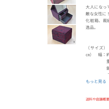
大人になっ
敵な女性に
化粧箱、裁
逸品。
（サイズ）
㎝） 幅：約
重さ：
鏡の大き
引出し（
もっと見る
17.5㎝
（大） 
17.5㎝
送料や店舗概
※【 A 