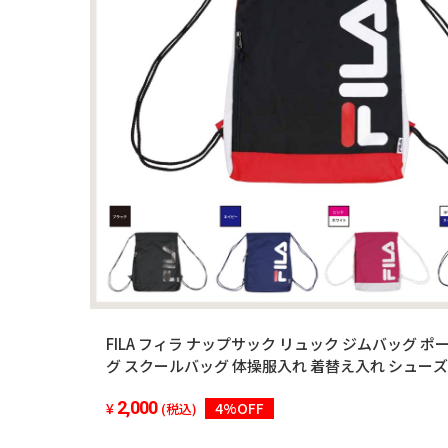
FILA フィラ ナップサック リュック ジムバッグ ポ
グ スクールバッグ 体操服入れ 着替え入れ シューズ
ブランドロゴ キッズ 小中学生 男女兼用 おしゃれ 軽
2,000
4%OFF
旅行 学校行事 FL-0015
(税込)