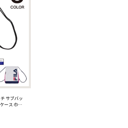
ーチ サブバッ
ケース 巾着
量 遠足 修学