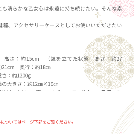
ても清らかな乙女心は永遠に持ち続けたい。そんな素
！
縫箱、アクセサリーケースとしてお使いいただきたい
 高さ：約15cm （鏡を立てた状態 高さ：約27
21cm 奥行：約18㎝
約1200g
さ：約12㎝×19㎝
小） 高さ：約6㎝ 幅：約9㎝ 奥行：約
高さ：約6㎝ 幅：約19.5㎝ 奥行：約
要についてはページ下部をご覧ください。
】は完売いたしました。