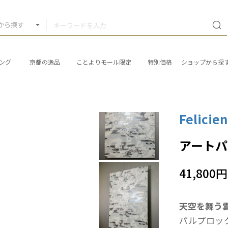
から探す
ング
京都の逸品
ことよりモール限定
特別価格
ショップから探
Felici
アート
41,800円
天空を舞う
パルプロッ