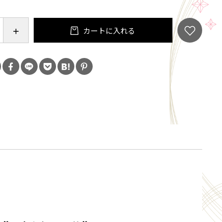
飾れば、ワンランクアップした空間に。
カートに入れる
ば、シックに馴染み、心地良い癒し場所に。
ば、通るたび心癒されるお気に入りの場所に。
うで他のインテリアに馴染まないように見えますが飾
案外良かったりします。
るキャンバスに、雲龍が舞い上がる。まるで天空に浮
ような風景が目の前に広がります。
がらも、その優しい雰囲気は心を温めます。
パネルは、私たちの日常を超え、時を超えた美しさを
す。
柄に想いを馳せ、自由な空間へと飛翔しませんか。
奪う、新たな旅の始まりがここにあります。