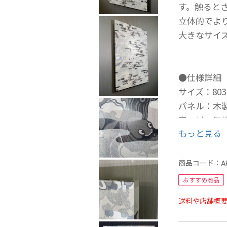
す。触ると
立体的でよ
大きなサイ
●仕様詳細
サイズ：803
パネル：木
素 材：無
もっと見る
迫力もあり
れます。
商品コード：
A
干支の1つ
おすすめ商品
て捉えられ
送料や店舗概
日常のお守
あと一歩の