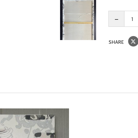
リビングに
寝室に飾れ
廊下に飾れ
個性が強そ
SHARE
ってみると
ー白く広が
かぶ幻想の
迫力満点な
このアート
宿していま
この雲龍の
人々の心を