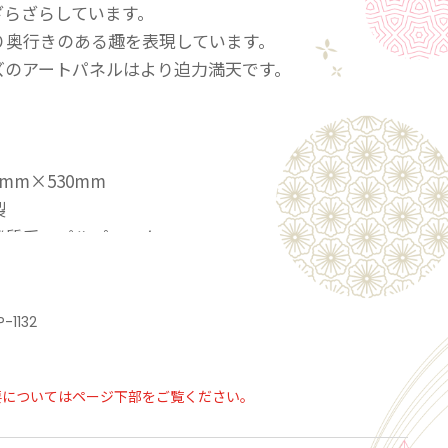
ざらざらしています。
り奥行きのある趣を表現しています。
ズのアートパネルはより迫力満天です。
mm×530mm
製
機質系、パルプロック
ながら優しいデザインは一気に空気の流れを変えてく
P-1132
でもあり、力強さ、知恵、勇気などを象徴する存在とし
ている龍。
要についてはページ下部をご覧ください。
りになってくれるアートパネルです。いつも見守り、
勇気をくれる心強い味方になってくれます。