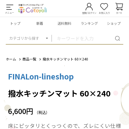
メニュー
登録/ログイン
お気に入り
カート
トップ
新着
送料無料
ランキング
ショップ
カテゴリから探す
ホーム
商品一覧
撥水キッチンマット 60×240
FINALon-lineshop
1
/
5
撥水キッチンマット 60×240
6,600円
（税込）
床にピッタリとくっつくので、ズレにくい仕様