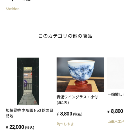
シャブル 洗える 日本製 国
Sheldon
産 ギフト 洗濯 新生活 一人
暮らし
このカテゴリの他の商品
一輪挿し (3面
青泥ワイングラス・小付
(赤1客)
加藤晃秀 木版画 No3 蛇の目
8,800
(税
8,800
(税込)
路地
山田木工所
陶つちやま
22,000
(税込)