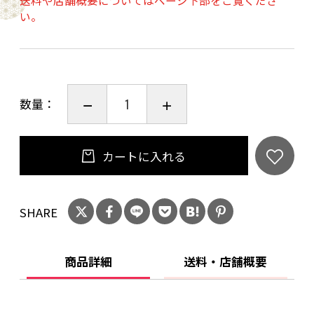
送料や店舗概要についてはページ下部をご覧くださ
一つ一つ職人の手で丁寧に折り上げており、
い。
同じものは一つとしてない、手仕事ならではの
魅力も特徴です。
新デザインの特製貼り箱にお入れしてお届けい
数量：
たしますので、
ご自宅用はもちろん、大切な方への贈り物にも
おすすめです。
カートに入れる
SHARE
商品詳細
送料・店舗概要