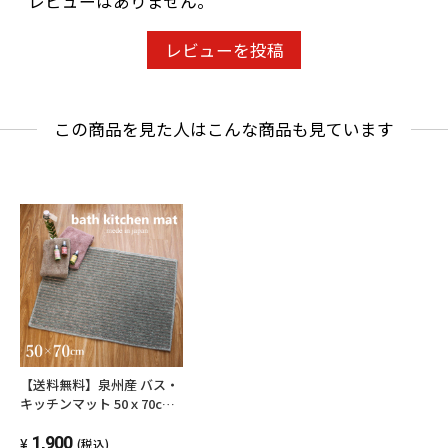
レビューはありません。
レビューを投稿
この商品を見た人はこんな商品も見ています
【送料無料】泉州産 バス・
キッチンマット 50ｘ70cm
風呂 足拭きマット 足ふきマ
ット おすすめ 人気 ウォッ
1,900
(税込)