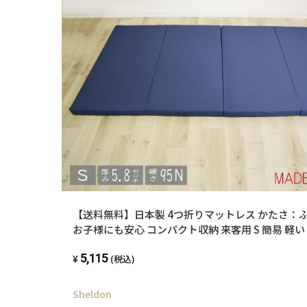
【送料無料】日本製 4つ折りマットレス かたさ：
お子様にも安心 コンパクト収納 来客用 S 簡易 軽い 固め 硬い キ
ッズ 子供 車中泊
5,115
(税込)
Sheldon