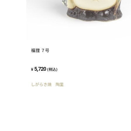
福狸 ７号
5,720
(税込)
しがらき焼 陶里