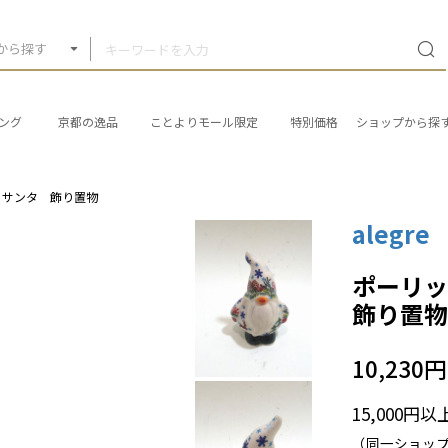
から探す
ング
京都の逸品
ことよりモール限定
特別価格
ショップから探
 サンタ 飾り置物
alegre
ポーリ
飾り置
10,230円
15,000円
（同一ショッ