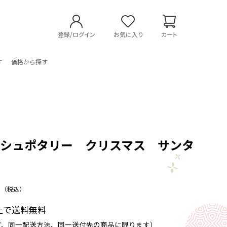
登録/ログイン
お気に入り
カート
す
価格から探す
ッシュポタリー クリスマス サンタ
物
（税込）
以上で送料無料
プ、同一配送方法、同一送付先の商品に限ります）