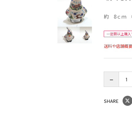
約 8ｃｍ 
一定額以上購入
送料や店舗概
SHARE