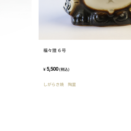
福々狸 ６号
5,500
(税込)
しがらき焼 陶里