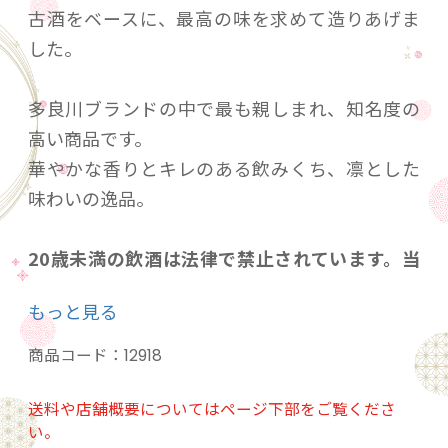
古酒をベースに、最高の味を求めて造りあげま
した。
多良川ブランドの中で最も親しまれ、知名度の
高い商品です。
華やかな香りとキレのある飲みくち、凛とした
味わいの逸品。
20歳未満の飲酒は法律で禁止されています。当
店は20歳未満の方への酒類の販売はいたしてお
もっと見る
りません。
ご購入時、「ご注文手続き」画面の「お問い合
商品コード：
12918
わせ欄」に、生年月日を必ず入力してくださ
い。
送料や店舗概要についてはページ下部をご覧くださ
い。
ことよりモール会員で生年月日登録済みの方