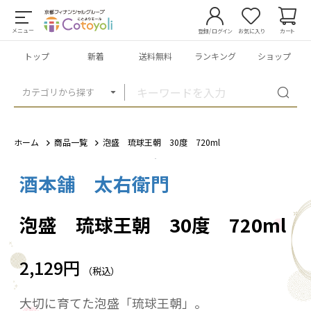
メニュー
登録/ログイン
お気に入り
カート
トップ
新着
送料無料
ランキング
ショップ
カテゴリから探す
ホーム
商品一覧
泡盛 琉球王朝 30度 720ml
酒本舗 太右衛門
1
/
2
泡盛 琉球王朝 30度 720ml
2,129円
（税込）
大切に育てた泡盛「琉球王朝」。