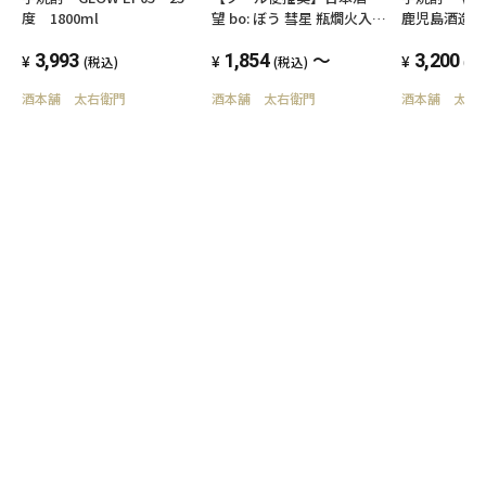
度 1800ml
望 bo: ぼう 彗星 瓶燗火入
鹿児島酒造 1
れ 特別純米 外池酒造
～
3,993
店 1800ml,720ml
1,854
3,200
(税込)
(税込)
(税
酒本舗 太右衛門
酒本舗 太右衛門
酒本舗 太右