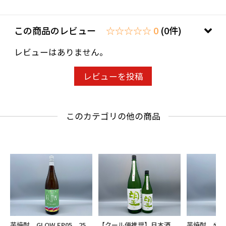
この商品のレビュー
☆☆☆☆☆ 0
(0件)
レビューはありません。
レビューを投稿
このカテゴリの他の商品
芋焼酎 GLOW EP05 25
【クール便推奨】日本酒
芋焼酎 や