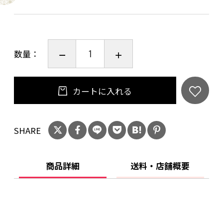
私たち田嘉里酒造所はやんばるの山々から湧き
出る天然水を工場に引き込み、泡盛を仕込んで
います。
数量：
その美味しさは地元の人が週に何度も水をもら
いに来るほど！
それだけ田嘉里の水は美味しいのです。
カートに入れる
そんな水で仕込んだこのまるた【30度】は常圧
蒸留の良さは十分にありながら、
口当たりなめらかで甘く、飲みやすい泡盛に仕
SHARE
上がりました。
沖縄では一番よく飲まれている泡盛のスタンダ
商品詳細
送料・店舗概要
ード30度！
水割り、炭酸割りでお好みのアルコール度数に
してグイっとのど越しをたのしんでください
ね！