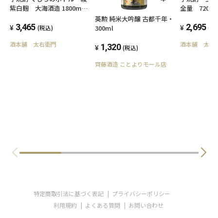
紫白麹 大海酒造 1800ml
全量 720m
25度
度
英勲 純米大吟醸 古都千年・
3,465
2,695
300ml
(税込)
(税
酒本舗 太右衛門
酒本舗 太右
1,320
(税込)
齊藤酒造 ことよりモール店
特定商取引法に基づく表記
プライバシーポリシー
利用規約
よくある質問
お問い合わせ