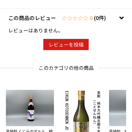
20歳未満の飲酒は法律で禁止されています。当
この商品のレビュー
☆☆☆☆☆ 0
(0件)
店は20歳未満の方への酒類の販売はいたしてお
レビューはありません。
りません。
ご購入時、「ご注文手続き」画面の「お問い合
レビューを投稿
わせ欄」に、生年月日を必ず入力してくださ
い。
このカテゴリの他の商品
ことよりモール会員で生年月日登録済みの方
は、お問い合わせ欄への入力は不要です。
芋焼酎 くじらのボトル 綾
芋焼酎 宝