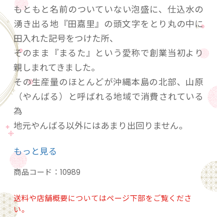
もともと名前のついていない泡盛に、仕込水の
湧き出る地『田嘉里』の頭文字をとり丸の中に
田入れた記号をつけた所、
そのまま『まるた』という愛称で創業当初より
親しまれてきました。
その生産量のほとんどが沖縄本島の北部、山原
（やんばる）と呼ばれる地域で消費されている
為
地元やんばる以外にはあまり出回りません。
創業当初より、蔵の歴史と共に歩んできた大切
もっと見る
な銘柄です。
商品コード：
10989
水が美味しいことで評判の高い大宜味村田嘉
送料や店舗概要についてはページ下部をご覧くださ
い。
里。