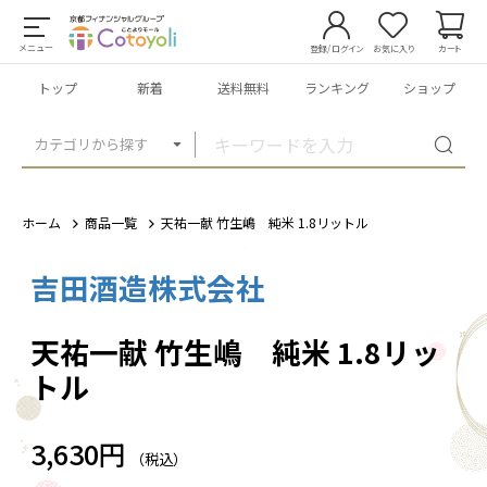
メニュー
登録/ログイン
お気に入り
カート
トップ
新着
送料無料
ランキング
ショップ
カテゴリから探す
ホーム
商品一覧
天祐一献 竹生嶋 純米 1.8リットル
吉田酒造株式会社
1
/
3
天祐一献 竹生嶋 純米 1.8リッ
トル
3,630円
（税込）