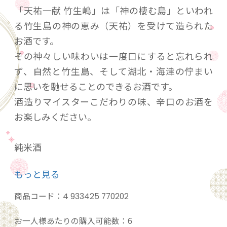
「天祐一献 竹生嶋」は「神の棲む島」といわれ
る竹生島の神の恵み（天祐）を受けて造られた
お酒です。
その神々しい味わいは一度口にすると忘れられ
ず、自然と竹生島、そして湖北・海津の佇まい
に思いを馳せることのできるお酒です。
酒造りマイスターこだわりの味、辛口のお酒を
お楽しみください。
純米酒
原材料：米（国産）、米麹（国産米）
もっと見る
精米歩合：６５％
アルコール分：１５度
商品コード：
4 933425 770202
お一人様あたりの購入可能数：6
20歳未満の飲酒は法律で禁止されています。当