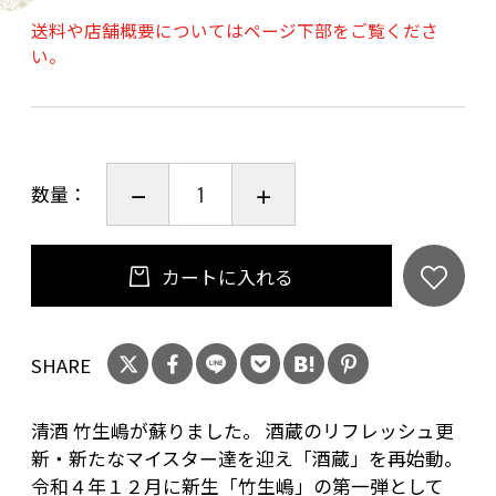
店は20歳未満の方への酒類の販売はいたしてお
送料や店舗概要についてはページ下部をご覧くださ
い。
りません。
ご購入時、「ご注文手続き」画面の「お問い合
わせ欄」に、生年月日を必ず入力してくださ
い。
ことよりモール会員で生年月日登録済みの方
数量：
は、お問い合わせ欄への入力は不要です。
カートに入れる
SHARE
清酒 竹生嶋が蘇りました。 酒蔵のリフレッシュ更
新・新たなマイスター達を迎え「酒蔵」を再始動。
令和４年１２月に新生「竹生嶋」の第一弾として