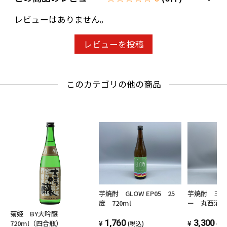
レビューはありません。
レビューを投稿
このカテゴリの他の商品
芋焼酎 GLOW EP05 25
芋焼酎 ヨ
度 720ml
ー 丸西酒造 
度
菊姫 BY大吟醸
1,760
3,300
720ml（四合瓶）
(税込)
(税