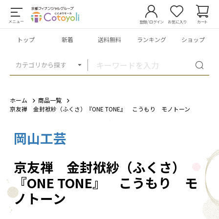
メニュー
登録/ログイン
お気に入り
カート
トップ
新着
送料無料
ランキング
ショップ
カテゴリから探す
ホーム
商品一覧
京友禅 金封袱紗（ふくさ）『ONE TONE』 こうもり モノトーン
岡山工芸
1
/
11
京友禅 金封袱紗（ふくさ）
『ONE TONE』 こうもり モ
ノトーン