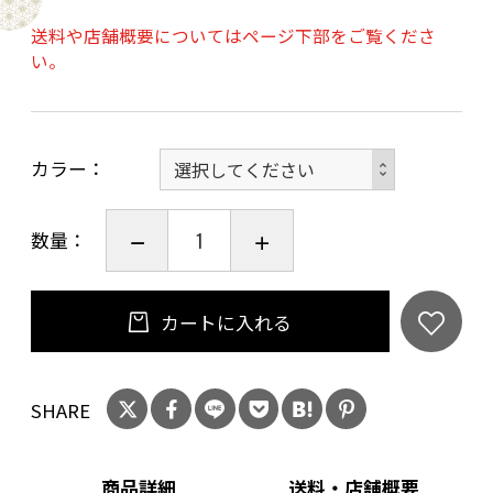
送料や店舗概要についてはページ下部をご覧くださ
柄は、動物・花・幾何学の3タイプで各3柄
い。
全部で9柄ご用意いたしました。
カラー
京友禅と言えば、華やかで多色な印象がありま
すが
数量：
「伝統の柄の良さ」をぜひ感じていただきたく
あえてモノトーン仕上げにしました。
カートに入れる
絹の「上品な風合い」や
色あせることのない「美しい伝統の色柄」が
SHARE
年齢を問わず長くお楽しみいただけます。
商品詳細
送料・店舗概要