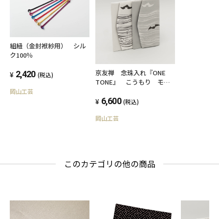
☆柄：9柄からお好きな柄をお選びください。
動物 ［鹿］［ふくろう］［こうもり］
花 ［椿］［松］［菊］
組紐（金封袱紗用） シル
幾何学 ［氷割］［紗綾型］［格子］
ク100％
京友禅 念珠入れ『ONE
2,420
(税込)
TONE』 こうもり モノ
トーン
岡山工芸
■商品概要
6,600
(税込)
岡山工芸
表地：シルク100％
裏地：レーヨン
サイズ：幅120mm×奥行210mm×高さ8mm
このカテゴリの他の商品
製造国：日本
■ラッピングについて
ラッピングは承っておりませんが、