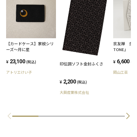
専用の化粧箱にお入れしてお送りいたします。
（写真9・11枚目参照）
■ご購入に際しての注意点
【カードケース】家紋シリ
京友禅 念珠
ーズ～月に星
TONE』 
・手描友禅のため、水ぬれにご注意ください。
ーン
濡れた場合はこすったりせずに水分をふき取
23,100
6,600
(税込)
(税
印伝調ソフト金封ふくさ
り
アトリエけい子
岡山工芸
乾かしてからお使いください。
2,200
(税込)
大興産業株式会社
・手作りの為、個々の仕上がりに多少の差がご
ざいます。
・年末年始、GWなどの長期休業は祝祭日により
営業しておりません。