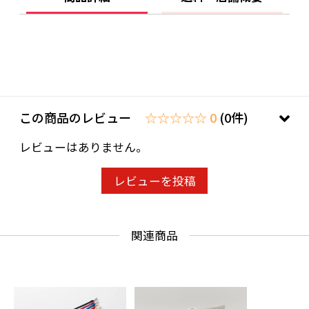
★男女兼用でお使いいただけます。
★お好みで組紐(各6色)と合わせて使用すると
お祝いだけでなく、お悔やみの場などでも使
い分けができます。
この商品のレビュー
☆☆☆☆☆ 0
(0件)
※組紐をご購入希望の方は下部リンクより購入
レビューはありません。
ページをご覧ください。
レビューを投稿
■色・柄
関連商品
☆色：白基調・グレー基調 からお選びくだ
さい。