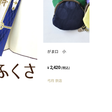
がま口 小
2,420
(税込)
弓月 京店