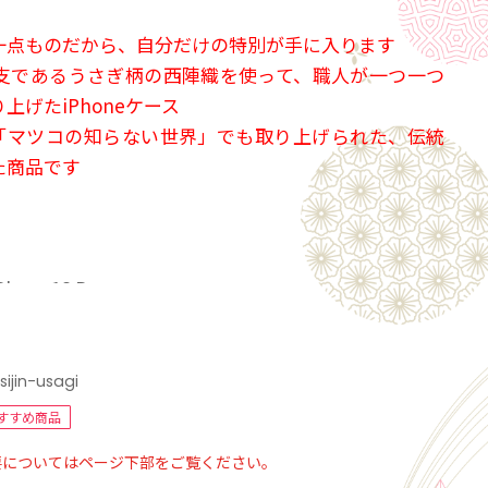
一点ものだから、自分だけの特別が手に入ります
の干支であるうさぎ柄の西陣織を使って、職人が一つ一つ
上げたiPhoneケース
ビ「マツコの知らない世界」でも取り上げられた、伝統
た商品です
one13 Pro
織金襴、帯裂地、中金箔、ポリカ―ポネイト
5×H147.5×D7.65 mm
ンク
isijin-usagi
すすめ商品
商品は追跡番号なし・発送から到着まで最長3日程度で
要についてはページ下部をご覧ください。
ります。（土日祝・大型連休除く）