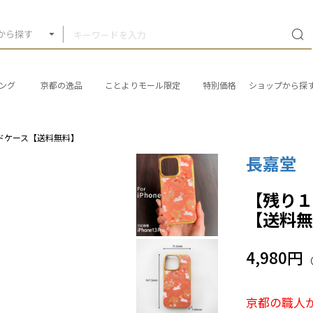
から探す
ング
京都の逸品
ことよりモール限定
特別価格
ショップから探
ハードケース【送料無料】
長嘉堂
【残り１点
【送料
4,980円
京都の職人が