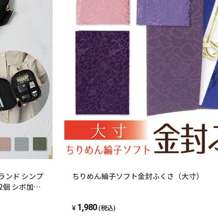
ブランド シンプ
ちりめん綸子ソフト金封ふくさ（大寸）
2個 シボ加工
鍵 6連 通勤
1,980
(税込)