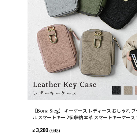
【Bona Sieg】 キーケース レディース おしゃれ 
ル スマートキー 2個収納 本革 スマートキーケース 
カードケース かわいい くすみカラー 高級 メンズ 車 
3,280
通学 トヨタ 日産 ホンダ プリウス スズキ
(税込)