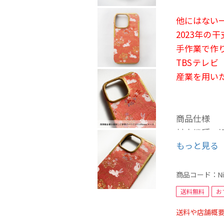
他にはない
2023年
手作業で作り
TBSテレ
産業を用い
商品仕様
対応機種：iPh
もっと見る
材質：西陣
サイズ：W71.
カラー：ピ
商品コード：
N
送料無料
お
※こちらの
送料や店舗概
の発送とな