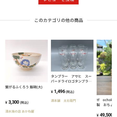
このカテゴリの他の商品
タンブラー アサヒ スー
パードライロゴタンブラ
ー 380ml×6個セット
繋がるふくろう 飯碗(大)
1,496
(税込)
tf ocho
酒本舗 太右衛門
3,300
(税込)
製 おちょこ【
清水焼の店 あかね屋
49,500
(