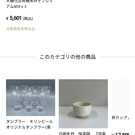
木桶仕込有機米みそプレミ
アム650 x 3
5,601
(税込)
大昇貿易有限会社
このカテゴリの他の商品
枡カップ 八
タンブラー キリンビール
オリジナルタンブラー(東洋
佐々木ガラス ハードストロ
白刷毛目 抹茶碗 【信楽
17,600