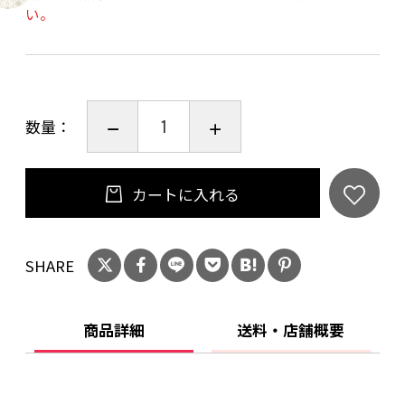
い。
ご購入時、「ご注文手続き」画面の「お問い合
わせ欄」に、生年月日を必ず入力してくださ
い。
ことよりモール会員で生年月日登録済みの方
数量：
は、お問い合わせ欄への入力は不要です。
カートに入れる
SHARE
商品詳細
送料・店舗概要