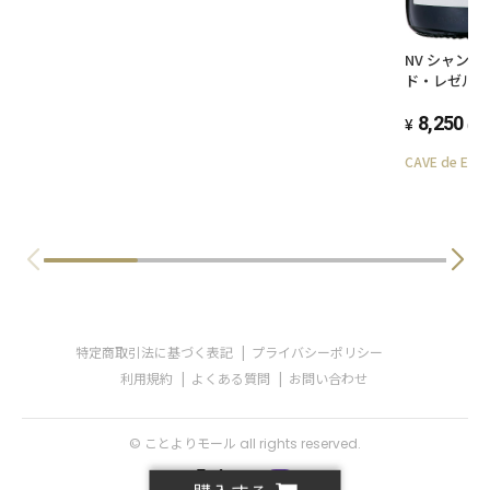
NV シャン
ド・レゼル
750ml、ボ
レイエール
8,250
(税
CAVE de EBI
特定商取引法に基づく表記
プライバシーポリシー
利用規約
よくある質問
お問い合わせ
© ことよりモール all rights reserved.