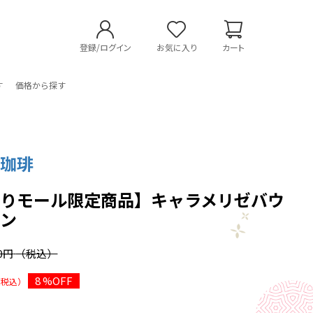
登録/ログイン
お気に入り
カート
す
価格から探す
チ珈琲
よりモール限定商品】キャラメリゼバウ
ヘン
00円
（税込）
8 %OFF
（税込）