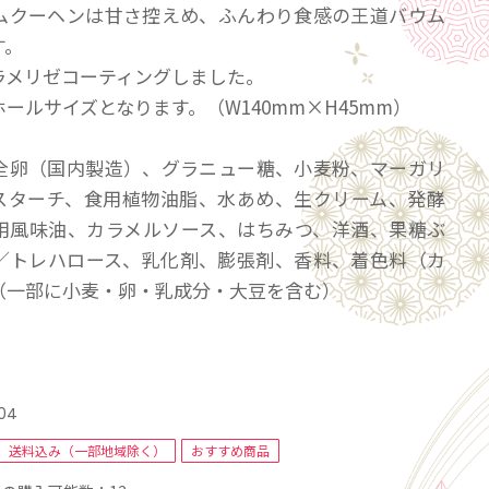
ムクーヘンは甘さ控えめ、ふんわり食感の王道バウム
す。
ラメリゼコーティングしました。
ールサイズとなります。（W140mm×H45mm）
全卵（国内製造）、グラニュー糖、小麦粉、マーガリ
スターチ、食用植物油脂、水あめ、生クリーム、発酵
用風味油、カラメルソース、はちみつ、洋酒、果糖ぶ
／トレハロース、乳化剤、膨張剤、香料、着色料（カ
（一部に小麦・卵・乳成分・大豆を含む）
バウムクーヘンは、約22からなる繊細な層が織り成す
04
感が特徴です。
送料込み（一部地域除く）
おすすめ商品
ば、口の中で広がる贅沢な味わい。