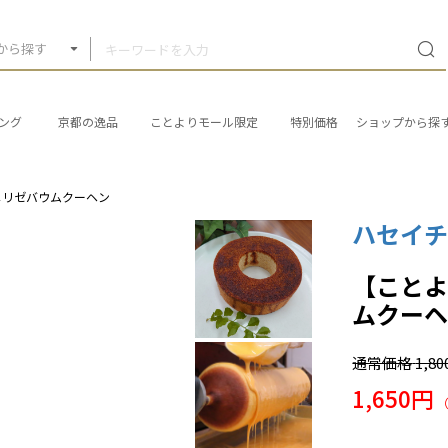
から探す
ング
京都の逸品
ことよりモール限定
特別価格
ショップから探
メリゼバウムクーヘン
ハセイ
【こと
ムクー
通常価格
1,8
1,650円