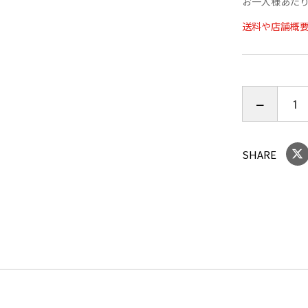
お一人様あたり
焼き立ての
送料や店舗概
ちょっとし
賞味期限：202
内容量：約27
SHARE
※保存方法
ださい。
※本製造工
す。
※この商品
ないでくだ
※本製品は