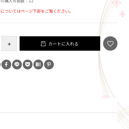
の購入可能数：12
香りと、口どけの良さがクセになること間違いなし！
要についてはページ下部をご覧ください。
た贈り物としてもおすすめです。
6/7/13
カートに入れる
0g
については、必ず記載されている注意事項をお守りく
場ではクルミ、アーモンドを含む製品を製造していま
ははちみつを使用しています。1歳未満の乳児には与え
さい。
洋酒を使用しています。