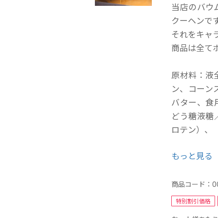
当店のバウ
クーヘンで
それをキャ
商品は全てホ
原材料：液
ン、コーン
バター、食
どう糖液糖
ロテン）、
もっと見る
当店自慢の
商品コード：
0
ふんわり食
特別割引価格
一口食べれ