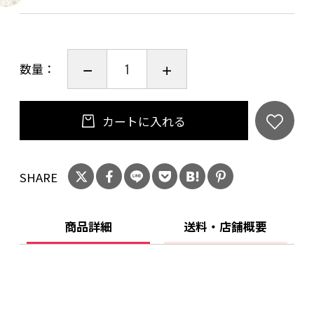
As the title suggests, this book is a scientific
analysis of the process of making tofu. If you
have any questions about making tofu, this
数量：
book will surely help you find the answers. The
book covers everything you need to know
about tofu production, including production
カートに入れる
methods, raw soybeans, coagulants,
defoaming agents, use of okara (bean curd),
SHARE
sanitation, quality control, and more. Long a
favorite of those in the tofu industry, this book
is a must-have for everyone involved in tofu
商品詳細
送料・店舗概要
production.