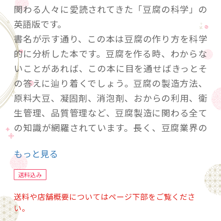
関わる人々に愛読されてきた「豆腐の科学」の
英語版です。
書名が示す通り、この本は豆腐の作り方を科学
的に分析した本です。豆腐を作る時、わからな
いことがあれば、この本に目を通せばきっとそ
の答えに辿り着くでしょう。豆腐の製造方法、
原料大豆、凝固剤、消泡剤、おからの利用、衛
生管理、品質管理など、豆腐製造に関わる全て
の知識が網羅されています。長く、豆腐業界の
人々の愛されるこの本は、豆腐に関わる人全て
もっと見る
が持つべき１冊です。
送料込み
The Science of Tofu” is the English version of
送料や店舗概要についてはページ下部をご覧くださ
‘The Science of Tofu,’ a book that has been a
い。
favorite of those involved with tofu in Japan.