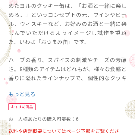
めたヨルのクッキー缶は、「お酒と一緒に楽し
める。」というコンセプトの元、ワインやビー
ル、ウィスキーなど、お好みのお酒と一緒に楽
しんでいただけるようイメージし試作を重ね
た、いわば「おつまみ缶」です。
ハーブの香り、スパイスの刺激やチーズの芳醇
さ。8種類のアイテムはどれもが、様々な食感と
香りに溢れたラインナップで、 個性的なクッキ
ーが揃いました。
もっと見る
パーティーのテーブルに賑やかさをプラスした
り、ひとり静かに楽しむお酒のシーンに寄り添
おすすめ商品
ったり。様々な場にお役立ていただけたら嬉し
お一人様あたりの購入可能数：6
いです。
送料や店舗概要についてはページ下部をご覧くださ
また、甘いものがお苦手な方からも嬉しい好評