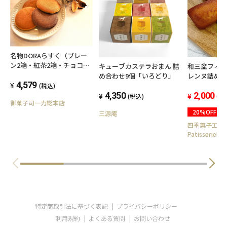
名物DORAらすく（プレー
ン2箱・紅茶2箱・チョコ2
キューブカステラおまん 詰
和三盆フィ
箱）
め合わせ9個「いろどり」
レンヌ詰め合
4,579
【送料無料
(税込)
4,350
2,000
(税込)
(税
御菓子司一力総本店
20%OFF
三源庵
四季菓子工房
PatisserieE
特定商取引法に基づく表記
プライバシーポリシー
利用規約
よくある質問
お問い合わせ