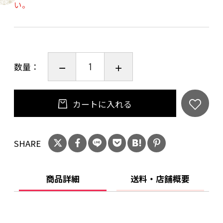
い。
を頂いており、 贈り物としてもオススメです。
※余計なものを加えず、食感にもこだわってお
数量：
作りしています。
丁寧に梱包しておりますが、配送の状況により
一部のクッキーに欠け、割れが生じる場合がご
カートに入れる
ざいます。
SHARE
賞味期限 : 製造日から45日
商品詳細
送料・店舗概要