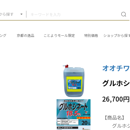
から探す
ング
京都の逸品
ことよりモール限定
特別価格
ショップから探
オオチワ
グルホシネ
26,700円
【商品名】
グルホシネー