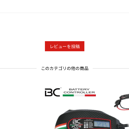
・本品は農
このため
管理には使
・処理後6
為、散布日
・本品は必
レビューを投稿
このカテゴリの他の商品