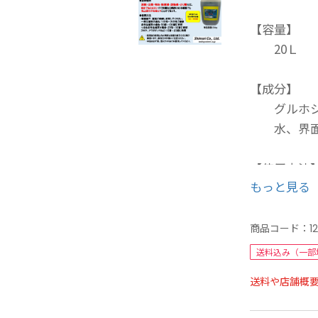
【容量】
20Ｌ 
【成分】
グルホシネ
水、界面活
【使用方法
もっと見る
・1平方メ
・噴霧器で
・一年生雑
商品コード：
1
・多年生雑
送料込み（一部
・つる性多
送料や店舗概
・スギナ、