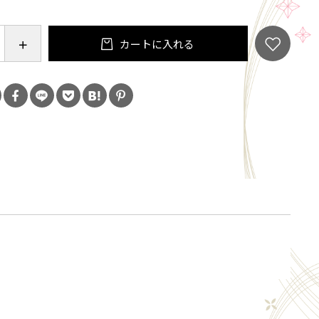
】
カートに入れる
ネートは土壌に落下すると、土壌に吸着し微生物
され速やかに消失します
は「炭酸ガス」「リン酸塩」「水」になり、土壌
蓄積する心配はありません
ネートは、薬剤がかかった部分のみに作用し雑草
ため、傾斜地や斜面等で地面の強度を維持しつつ雑草
い場合などに最適の除草剤です
〜5日で効果が現れ、多年生雑草の茎葉（地上部）
殺し、再生を長期間抑制します
広葉問わず、一年生雑草はもちろん多年生雑草に
草効果を発揮します
注意】
非農耕地用除草剤です。