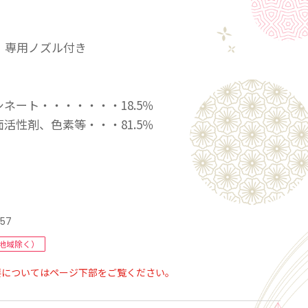
専用ノズル付き
ート・・・・・・・18.5％
性剤、色素等・・・81.5％
】
ートル当たりの散布希釈液量・・・50〜100ml
、茎葉に希釈し散布してください。
草の場合：100倍〜200倍に希釈
257
草の場合：50倍〜100倍に希釈
地域除く）
年生雑草の場合：25倍〜50倍に希釈
要についてはページ下部をご覧ください。
アワダチソウなど：15倍〜25倍に希釈