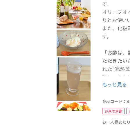
す。
オリーブオ
りとお使い
また、化粧
す。
「お酢は、
ただきたい
れた”完熟
酢に、さら
もっと見る
味は粗糖と
用。
原液を、炭
商品コード：
8
だけます。
お茶の京都
そのままか
お一人様あたり
群。塩・胡