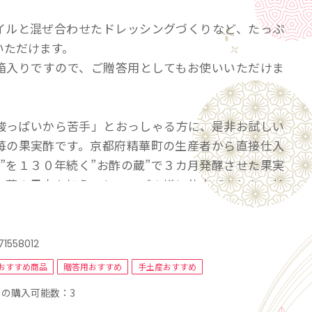
イルと混ぜ合わせたドレッシングづくりなど、たっぷ
いただけます。
箱入りですので、ご贈答用としてもお使いいただけま
酸っぱいから苦手」とおっしゃる方に、是非お試しい
苺の果実酢です。京都府精華町の生産者から直接仕入
苺”を１３０年続く”お酢の蔵”で３カ月発酵させた果実
に苺の果肉を加え、シロップの様に仕上げました。甘
精華町産ハチミツだけで、人工的香料・甘味料は不使
酸、水、お湯で４倍程度に薄め、お手軽にお飲みいた
71558012
昨年は、苺ミルク酢が大変人気でした。ヨーグルトに
おすすめ商品
贈答用おすすめ
手土産おすすめ
けていただいても結構です。オリーブオイル相性抜
の購入可能数：3
椒で、カルパッチョのドレッシングがお薦めです。