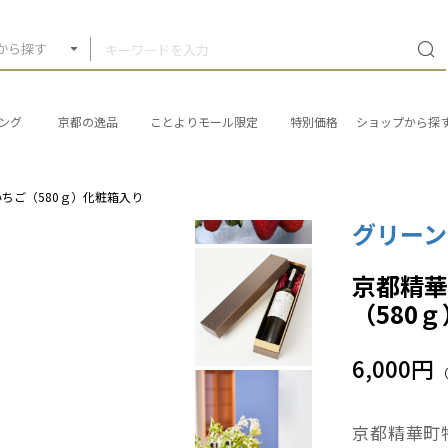
から探す
ング
京都の逸品
ことよりモール限定
特別価格
ショップから探
ちご（580ｇ）化粧箱入り
グリー
京都精
（580
6,000円
京都精華町