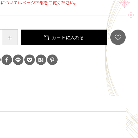
要についてはページ下部をご覧ください。
たたまる」、「お腹の調子がいい」と繰り返しお買い
いております。
プラスする食習慣。苺の果肉をプラスした苺の果実
お試しください。
カートに入れる
ミツを使用しています。１歳未満のお子様はお飲みい
ん。
な繊維が入っていますが、種子など果肉由来のもの
問題はありません。
ルの３５．８は、苺の果実酢にさらに加える苺の果肉