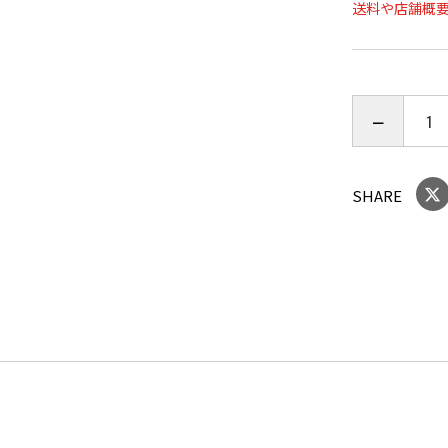
送料や店舗概
「身体があ
求めいただ
発酵食品を
酢。是非、
※１ ハチ
ただけませ
※２ 微細
SHARE
で、品質に
※３ ラベ
割合です。