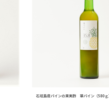
）
石垣島産パインの果実酢 華パイン（580ｇ