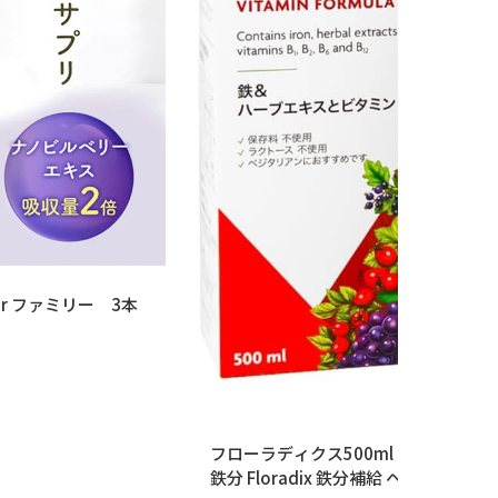
or ファミリー 3本
フローラディクス500ml 30日分 鉄分
鉄分 Floradix 鉄分補給 ヘム鉄 フ