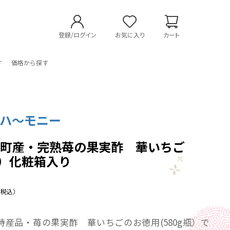
登録/ログイン
お気に入り
カート
す
価格から探す
ンハ～モニー
華町産・完熟苺の果実酢 華いちご
ｇ）化粧箱入り
（税込）
特産品・苺の果実酢 華いちごのお徳用(580g瓶）で