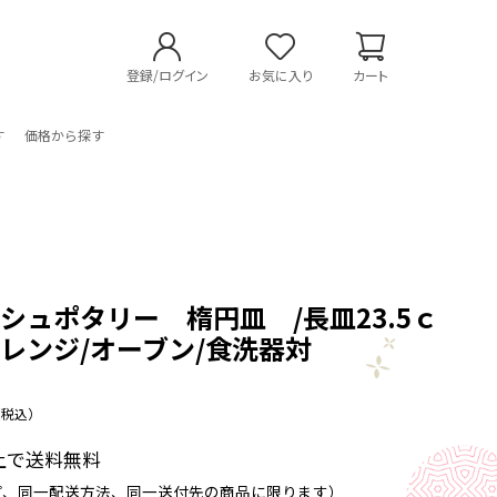
登録/ログイン
お気に入り
カート
す
価格から探す
シュポタリー 楕円皿 /長皿23.5ｃ
レンジ/オーブン/食洗器対
（税込）
以上で送料無料
プ、同一配送方法、同一送付先の商品に限ります）