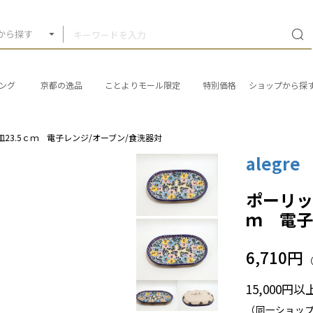
から探す
ング
京都の逸品
ことよりモール限定
特別価格
ショップから探
23.5ｃｍ 電子レンジ/オーブン/食洗器対
alegre
ポーリッ
ｍ 電子
6,710円
15,000円
（同一ショッ