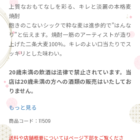
上質なおもてなしを彩る、キレと淡麗の本格麦
焼酎
飽きのこないシックで粋な麦は進歩的で”はんな
り”と伝えます。焼酎一筋のアーティストが造り
上げた二条大麦100%。キレのよい口当たりでス
ッキリとした味わい。
20歳未満の飲酒は法律で禁止されています。当
店は20歳未満の方への酒類の販売はいたしてお
りません。
ご購入時、「ご注文手続き」画面の「お問い合
もっと見る
わせ欄」に、生年月日を必ず入力してくださ
い。
商品コード：
11509
ことよりモール会員で生年月日登録済みの方
は、お問い合わせ欄への入力は不要です。
送料や店舗概要についてはページ下部をご覧くださ