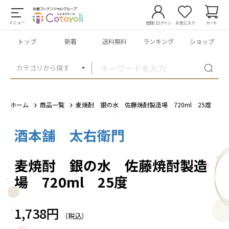
メニュー
登録/ログイン
お気に入り
カート
トップ
新着
送料無料
ランキング
ショップ
カテゴリから探す
ホーム
商品一覧
麦焼酎 銀の水 佐藤焼酎製造場 720ml 25度
酒本舗 太右衛門
1
/
1
麦焼酎 銀の水 佐藤焼酎製造
場 720ml 25度
1,738円
（税込）