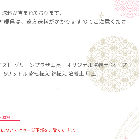
、送料が含まれております。
沖縄県は、遠方送料がかかりますのでご注意くださ
イズ】 グリーンプラザ山長 オリジナル培養土(鉢・プ
 5リットル 寄せ植え 鉢植え 培養土 用土
ラザ山長のオリジナル培養土です。
ジナル培養土は、直営農場でも使用している土や肥料
、安全です。
く、比較的軽い土になっています。
地域除く）
鉢植えに最適な土になっています。
要についてはページ下部をご覧ください。
と完熟バークたい肥をベースとして使用しているの