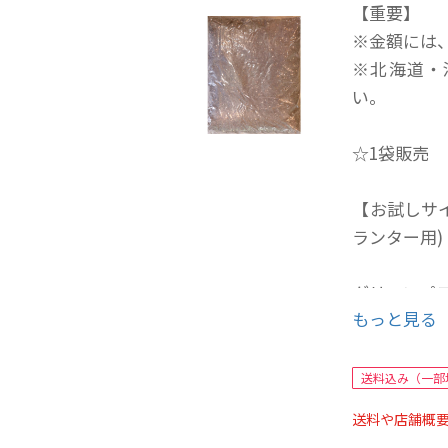
【重要】
※金額には
※北海道・
い。
☆1袋販売
【お試しサ
ランター用)
グリーンプ
もっと見る
当店のオリ
なので安心
水はけが良
送料込み（一部
寄せ植えや
送料や店舗概
ピートモス