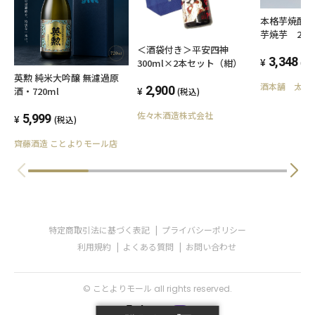
本格芋焼酎
芋焼芋 25度
島町蒸留所
＜酒袋付き＞平安四神
3,348
300ml×2本セット（紺）
(税
英勲 純米大吟醸 無濾過原
酒本舗 太右
2,900
酒・720ml
(税込)
佐々木酒造株式会社
5,999
(税込)
齊藤酒造 ことよりモール店
特定商取引法に基づく表記
プライバシーポリシー
利用規約
よくある質問
お問い合わせ
© ことよりモール all rights reserved.