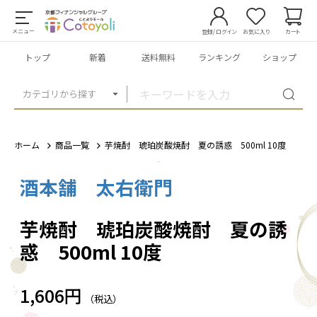
メニュー
登録/ログイン
お気に入り
カート
トップ
新着
送料無料
ランキング
ショップ
カテゴリから探す
ホーム
商品一覧
芋焼酎 琥珀炭酸焼酎 夏の誘惑 500ml 10度
酒本舗 太右衛門
1
/
2
芋焼酎 琥珀炭酸焼酎 夏の誘
惑 500ml 10度
1,606円
（税込）