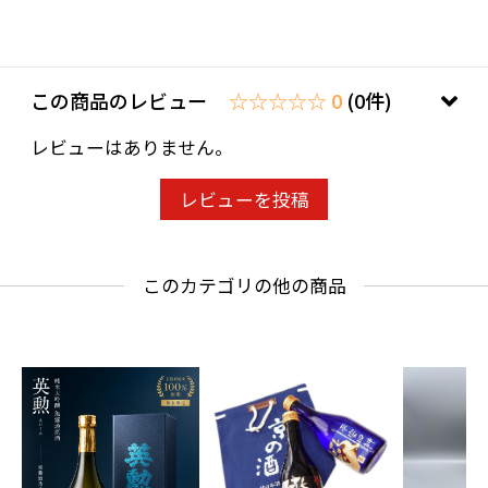
わせ欄」に、生年月日を必ず入力してくださ
い。
ことよりモール会員で生年月日登録済みの方
この商品のレビュー
☆☆☆☆☆ 0
(0件)
は、お問い合わせ欄への入力は不要です。
レビューはありません。
レビューを投稿
このカテゴリの他の商品