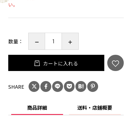
い。
魅力です。
生産者 西酒造
数量：
生産地 鹿児島県
原材料 薩摩芋（鹿児島県産黄金千貫）、米麹
（国産米）、炭酸
カートに入れる
内容量 500ml
度数 10.00度
呑み方 ロック、冷やして
SHARE
20歳未満の飲酒は法律で禁止されています。当
商品詳細
送料・店舗概要
店は20歳未満の方への酒類の販売はいたしてお
りません。
ご購入時、「ご注文手続き」画面の「お問い合