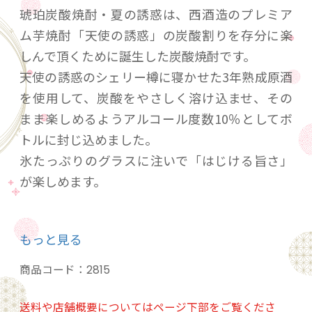
琥珀炭酸焼酎・夏の誘惑は、西酒造のプレミア
ム芋焼酎「天使の誘惑」の炭酸割りを存分に楽
しんで頂くために誕生した炭酸焼酎です。
天使の誘惑のシェリー樽に寝かせた3年熟成原酒
を使用して、炭酸をやさしく溶け込ませ、その
まま楽しめるようアルコール度数10％としてボ
トルに封じ込めました。
氷たっぷりのグラスに注いで「はじける旨さ」
が楽しめます。
綺麗な琥珀色が印象的。
もっと見る
樽由来の少し甘みのある香りとスモーキーな心
地よい香りが調和し、芋焼酎の香りがかすかに
商品コード：
2815
感じられます。
シュワシュワと炭酸が弾ける爽やかな飲み口が
送料や店舗概要についてはページ下部をご覧くださ