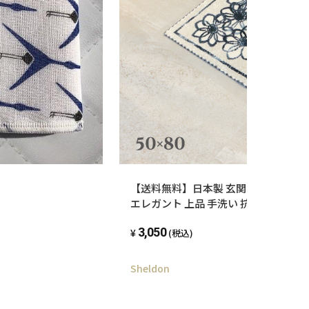
【送料無料】日本製 玄関マット 50x8
エレガント 上品 手洗い 抗菌 防臭 洗え
柄
3,050
(税込)
Sheldon