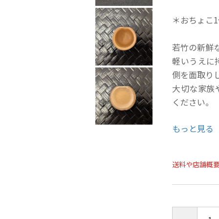
＊おちょこ
若竹の新鮮な
軽いうえに
側を面取り
大切な家族
ください。
もっと見る
直径：約Φ4
高さ：4.5c
ポリエステ
送料や店舗概
劣化を防ぐ
せず、長く
洗った後は