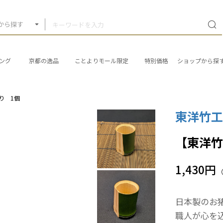
から探す
ング
京都の逸品
ことよりモール限定
特別価格
ショップから探
り 1個
東洋竹
【東洋竹
1,430円
日本製のお
職人が心を