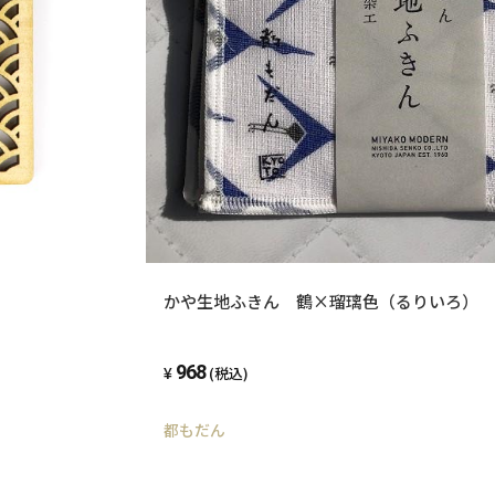
かや生地ふきん 鶴×瑠璃色（るりいろ）
968
(税込)
都もだん