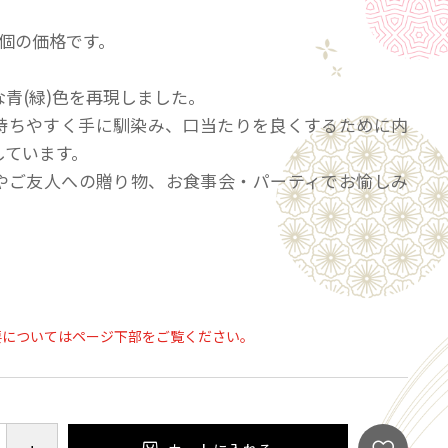
1個の価格です。
青(緑)色を再現しました。
持ちやすく手に馴染み、口当たりを良くするために内
しています。
やご友人への贈り物、お食事会・パーティでお愉しみ
～5cm
m
ル、ウレタン塗装を施しています。
要についてはページ下部をご覧ください。
ことはもちろんのこと、素材そのままのものより色褪
使い続けます。
自然乾燥してください。