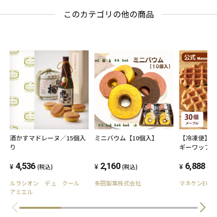
このカテゴリの他の商品
酒かすマドレーヌ／15個入
ミニバウム【10個入】
【冷凍便】
り
ギーワッフ
ッフル30個
4,536
2,160
6,888
(税込)
(税込)
(税
ルラシオン デュ クール
多田製菓株式会社
マネケンEC
アミエル