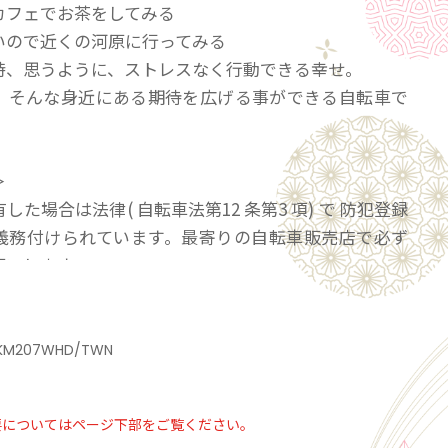
カフェでお茶をしてみる
いので近くの河原に行ってみる
時、思うように、ストレスなく行動できる幸せ。
、そんな身近にある期待を広げる事ができる自転車で
＞
した場合は法律( 自転車法第12 条第3 項) で 防犯登録
義務付けられています。最寄りの自転車販売店で必ず
願いします。
の地域の自転車販売店にてご登録をお願い致します。
際には同梱しております販売証明書が必要となります
ください。
KM207WHD/TWN
要についてはページ下部をご覧ください。