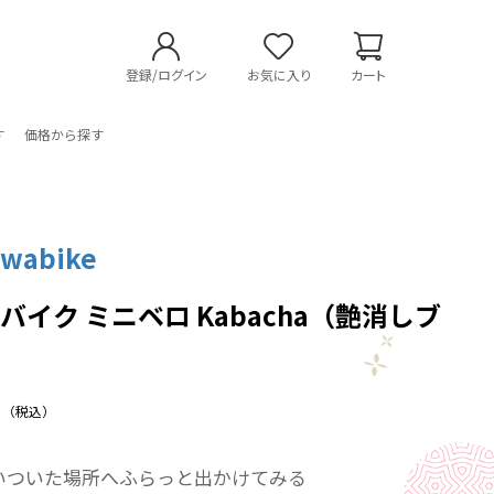
登録/ログイン
お気に入り
カート
す
価格から探す
wabike
バイク ミニベロ Kabacha（艶消しブ
）
（税込）
いついた場所へふらっと出かけてみる