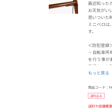
最近知った
お天気がい
思いついた
ミニベロは
す。
＜防犯登録
・自転車所有
を行う事が
手続きをお
もっと見る
・お住まい
お手続きの
のでご持参
商品コード：
F
送料込み
送料や店舗概