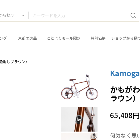
から探す
ング
京都の逸品
ことよりモール限定
特別価格
ショップから探
a（艶消しブラウン）
Kamoga
かもがわ
ラウン
65,408円
何気なく思