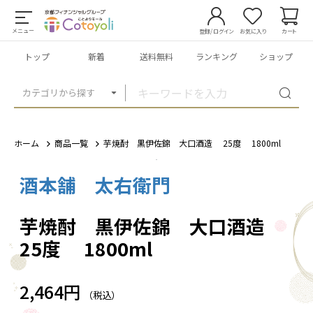
メニュー
登録/ログイン
お気に入り
カート
トップ
新着
送料無料
ランキング
ショップ
カテゴリから探す
ホーム
商品一覧
芋焼酎 黒伊佐錦 大口酒造 25度 1800ml
酒本舗 太右衛門
1
/
2
芋焼酎 黒伊佐錦 大口酒造
25度 1800ml
2,464円
（税込）