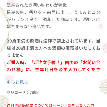
洗練された奥深い味わいが特徴
黒糖の味、香りをを前面に出し、うまみとコク
がバランス良く 調和した商品です。酒好きに
はたまらない逸品です。
20歳未満の飲酒は法律で禁止されています。当
店は20歳未満の方への酒類の販売はいたしてお
りません。
ご購入時、「ご注文手続き」画面の「お問い合
わせ欄」に、生年月日を必ず入力してくださ
い。
もっと見る
ことよりモール会員で生年月日登録済みの方
は、お問い合わせ欄への入力は不要です。
商品コード：
7898
送料や店舗概要についてはページ下部をご覧くださ