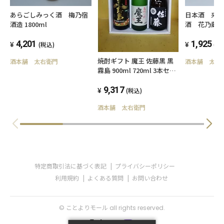
あらごしみっく酒 梅乃宿
日本酒 来
酒造 1800ml
酒 花乃蔵
720ml 茨
4,201
1,925
(税込)
(税
焼酎ギフト 魔王 佐藤黒 黒
酒本舗 太右衛門
酒本舗 太右
霧島 900ml 720ml 3本セッ
ト
9,317
(税込)
酒本舗 太右衛門
特定商取引法に基づく表記
プライバシーポリシー
利用規約
よくある質問
お問い合わせ
© ことよりモール all rights reserved.