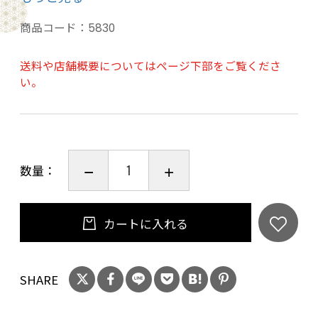
た。
商品コード：
5830
完成の前夜にタンクの横に白く輝く蛇が現れた
ことがこの名の由来です。
送料や店舗概要についてはページ下部をご覧くださ
い。
カルダモンの上品で爽やかな香りが心地よいひ
とときに誘います。
数量：
炭酸割りでお楽しみください。焼酎１：炭酸３
の割合がおすすめです。
カートに入れる
カレーはもちろん、スパイスが効いたエスニッ
ク料理にぴったりです。
また七味や山椒の効いた焼き鳥などのお肉料理
SHARE
にも合います。