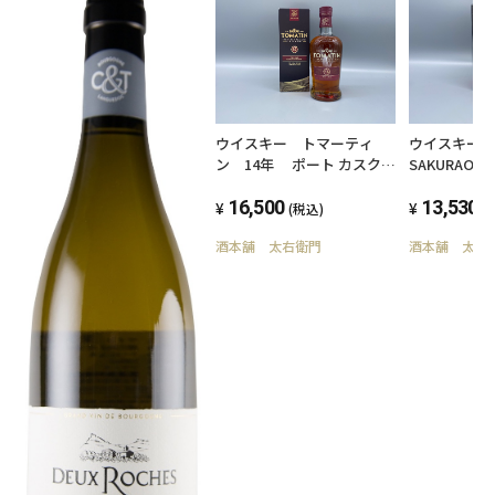
ウイスキー トマーティ
ウイスキー
ン 14年 ポート カスク
SAKURAO S
700ml 46度 スコッチウ
シェリーカ
イスキー
16,500
モルトジャ
13,530
(税込)
(
キー 700m
酒本舗 太右衛門
酒本舗 太右