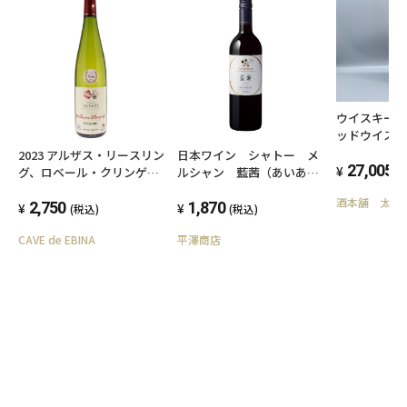
ウイスキー
ッドウイス
700ml 48
2023 アルザス・リースリン
日本ワイン シャトー メ
27,005
グ、ロベール・クリンゲン
ルシャン 藍茜（あいあか
(
フュス
ね）赤 ミディアムボディ
酒本舗 太右
2,750
750ml
1,870
(税込)
(税込)
CAVE de EBINA
平澤商店