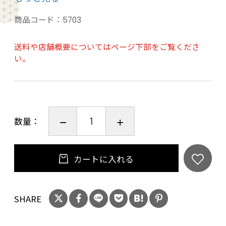
森の中で生まれた「白州」ならではの香味をご
体感ください。
商品コード：
5703
送料や店舗概要についてはページ下部をご覧くださ
い。
●TASTING NOTES
色 : 明るい琥珀色
香り : パイナップル、バニラクリーム、焙じ茶
味わい : 軽快、やわらかで和三盆の様な甘やか
数量：
さ、かすかな苦味
余韻 : 熾火（おきび）の煙、ほろ苦さ
カートに入れる
20歳未満の飲酒は法律で禁止されています。当
店は20歳未満の方への酒類の販売はいたしてお
りません。
SHARE
ご購入時、「ご注文手続き」画面の「お問い合