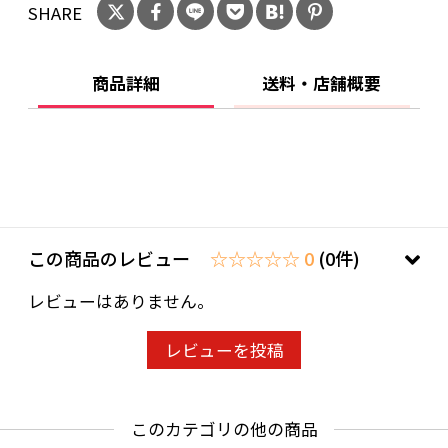
SHARE
20歳未満の飲酒は法律で禁止されています。当
店は20歳未満の方への酒類の販売はいたしてお
商品詳細
送料・店舗概要
りません。
ご購入時、「ご注文手続き」画面の「お問い合
わせ欄」に、生年月日を必ず入力してくださ
い。
ことよりモール会員で生年月日登録済みの方
は、お問い合わせ欄への入力は不要です。
この商品のレビュー
☆☆☆☆☆ 0
(0件)
レビューはありません。
レビューを投稿
このカテゴリの他の商品