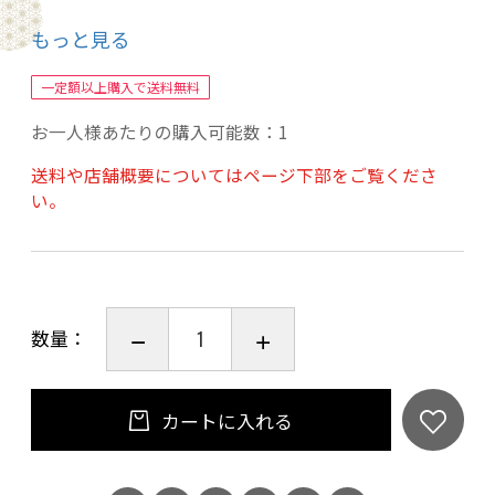
と収穫は全て手作業で行われ、醸造はキュヴェ
もっと見る
に応じて部分除梗と全房の組み合わせで行われ
ます。パリはステンレスタンクとバリック樽の
一定額以上購入で送料無料
両方を使い、発酵は天然酵母のみを使います。
お一人様あたりの購入可能数：1
送料や店舗概要についてはページ下部をご覧くださ
このワインは、傾斜度60°の花崗岩の丘の中腹に
い。
位置し、平均樹齢60年の若い葡萄、シラー種
100％から造られます。黒系果実やスパイスの香
りを持ち、初期から親しみやすい個性を持ち、
20年の保存熟成のポテンシャルを持つワインで
数量：
す。
非常に深いルビー色、黒系果実とスパイスの香
カートに入れる
り、フルーティでスパイシー、白胡椒、柔らか
いタンニン（渋み）と長い余韻があります。