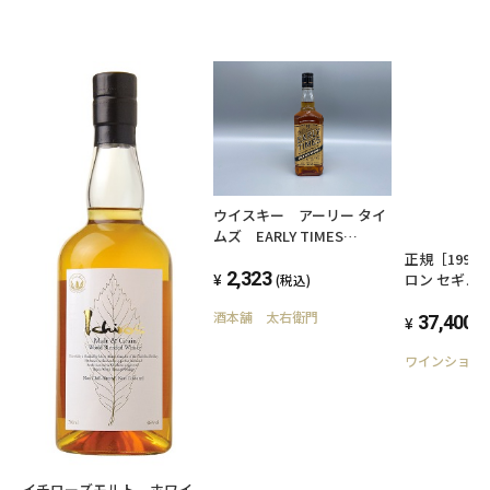
ウイスキー アーリー タイ
ムズ EARLY TIMES
700ml 40度 バーボンウ
正規［1998
イスキー
2,323
ロン セギュ
(税込)
ボルドー 赤
酒本舗 太右衛門
ム フルボデ
37,400
(
お祝い 結婚
ワインショッ
辛口 カロン
イチローズモルト ホワイ