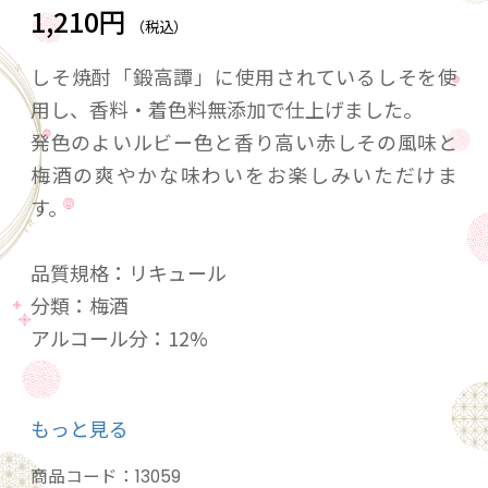
1,210円
（税込）
しそ焼酎「鍛高譚」に使用されているしそを使
用し、香料・着色料無添加で仕上げました。
発色のよいルビー色と香り高い赤しその風味と
梅酒の爽やかな味わいをお楽しみいただけま
す。
品質規格：リキュール
分類：梅酒
アルコール分：12%
20歳未満の飲酒は法律で禁止されています。当
もっと見る
店は20歳未満の方への酒類の販売はいたしてお
りません。
商品コード：
13059