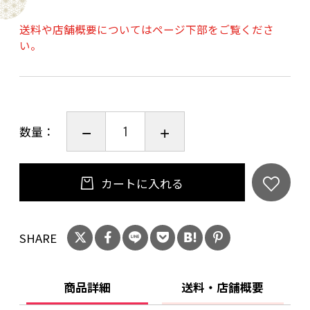
ご購入時、「ご注文手続き」画面の「お問い合
わせ欄」に、生年月日を必ず入力してくださ
送料や店舗概要についてはページ下部をご覧くださ
い。
い。
ことよりモール会員で生年月日登録済みの方
は、お問い合わせ欄への入力は不要です。
数量：
カートに入れる
SHARE
商品詳細
送料・店舗概要