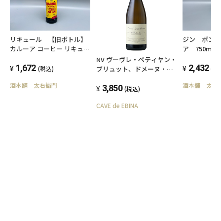
ジン ボン
リキュール 【旧ボトル】
ア 750ml
カルーア コーヒー リキュー
ル KAHLUA COFFEE
NV ヴーヴレ・ペティヤン・
2,432
LIQUEUR 700ml 20度
1,672
ブリュット、ドメーヌ・ヴ
(税
(税込)
ィニョー・シュヴロー
酒本舗 太右
酒本舗 太右衛門
3,850
(税込)
CAVE de EBINA