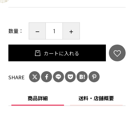
らしいハーブのような香り。いきいきとした果
実味に加え極めて上質でエレガントな酸味が広
がります。余韻は細くそして長く、繊細な香り
数量：
と爽やかな酸味にいつまでも包まれます。
■ドメーヌ・デュ・ノゼ：オベール ド ヴィレー
ヌの妹夫婦が1971年に設立したドメーヌ。現当
カートに入れる
主は長男のシリル ド ブノワ。（次男ピエールは
ブーズロンのドメーヌ ド ヴィレーヌを運営。）
SHARE
生産量の約90%が輸出されています
20歳未満の飲酒は法律で禁止されています。当
商品詳細
送料・店舗概要
店は20歳未満の方への酒類の販売はいたしてお
りません。
ご購入時、「ご注文手続き」画面の「お問い合
わせ欄」に、生年月日を必ず入力してくださ