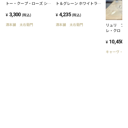
トー・クープ・ローズ シャ
ト＆グレーン ホワイトラベ
ン デュ ロワ 2024
ル 700ml
750ml 11.5度
3,300
4,235
(税込)
(税込)
酒本舗 太右衛門
酒本舗 太右衛門
リュリ プ
レ・クロ 20
白ワイン 
ョバール
10,450
(
キャーヴ・デ