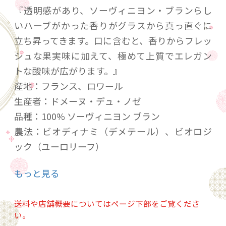
『透明感があり、ソーヴィニヨン・ブランらし
いハーブがかった香りがグラスから真っ直ぐに
立ち昇ってきます。口に含むと、香りからフレッ
シュな果実味に加えて、極めて上質でエレガン
トな酸味が広がります。』
産地：フランス、ロワール
生産者：ドメーヌ・デュ・ノゼ
品種：100% ソーヴィニヨン ブラン
農法：ビオディナミ（デメテール）、ビオロジ
ック（ユーロリーフ）
醸造：サンセールならではの果実味、フレッシ
もっと見る
ュな味わいを保つため醸造には全てステンレス
タンクが使われ、酵母はこの土地のものを使用
送料や店舗概要についてはページ下部をご覧くださ
しています。
い。
ワイン：透明感があり、ソーヴィニヨン ブラン