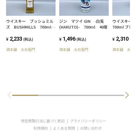
ウイスキー ブッシュミル
ジン マツイ GIN -白兎
ウイスキー 
ズ BUSHMILLS 700ml
(HAKUTO)- 700ml 40度
700ml ブ
40度 アイリッシュウイス
ニーズウイス
キー
2,233
1,496
2,310
(税込)
(税込)
(税
酒本舗 太右衛門
酒本舗 太右衛門
酒本舗 太右
特定商取引法に基づく表記
プライバシーポリシー
利用規約
よくある質問
お問い合わせ