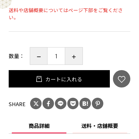
ご購入時、「ご注文手続き」画面の「お問い合
送料や店舗概要についてはページ下部をご覧くださ
わせ欄」に、生年月日を必ず入力してくださ
い。
い。
ことよりモール会員で生年月日登録済みの方
は、お問い合わせ欄への入力は不要です。
数量：
カートに入れる
SHARE
商品詳細
送料・店舗概要