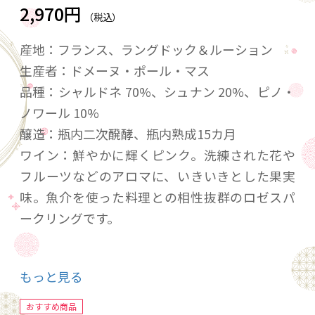
2,970円
（税込）
産地：フランス、ラングドック＆ルーション
生産者：ドメーヌ・ポール・マス
品種：シャルドネ 70%、シュナン 20%、ピノ・
ノワール 10%
醸造：瓶内二次醗酵、瓶内熟成15カ月
ワイン：鮮やかに輝くピンク。洗練された花や
フルーツなどのアロマに、いきいきとした果実
味。魚介を使った料理との相性抜群のロゼスパ
ークリングです。
20歳未満の飲酒は法律で禁止されています。当
もっと見る
店は20歳未満の方への酒類の販売はいたしてお
りません。
おすすめ商品