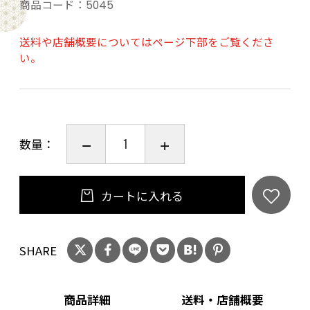
商品コード：
5045
ブルゴーニュ北部・イランシー地区の透明感溢
れるピュアな赤ワイン
送料や店舗概要についてはページ下部をご覧くださ
い。
ブルゴーニュ北部のAOCイランシーで作られる
ピュアな旨みの赤ワインです。 1980年に植樹さ
れた傾斜45度の急斜面に植えられているピノ・
数量：
ノワール100％を使用して造られます。 醸造は、
収穫後すぐにブドウを傷つけることなくきれい
な果汁のを取り出すために、エアプレスを使
カートに入れる
用。 搾汁後、8日間の低温マセラシオン。そして
28〜35度で10〜15日間の発酵。その後、タンニ
ンを柔らかくするため2〜3回使用した樽で6カ月
SHARE
の熟成をし、さらにステンレスタンクで約1年の
熟成を経て瓶詰め。樽の風味や味わいに頼りす
商品詳細
送料・店舗概要