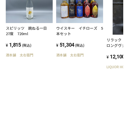
スピリッツ 跳ねる一日
ウイスキー イチローズ 5
27度 720ml
本セット
リラック 
1,815
51,304
ロングヴァ
(税込)
(税込)
酒本舗 太右衛門
酒本舗 太右衛門
12,100
(