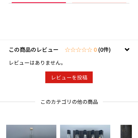
ぎない透き通るような北の赤ワイン。
〜テイスティングコメント〜
北らしい冷涼感にフレッシュなベリーやチェリ
ー、わずかに腐葉土の香り。透き通るような果
実感と柔らかな酸とミネラル。
この商品のレビュー
☆☆☆☆☆ 0
(0件)
レビューはありません。
20歳未満の飲酒は法律で禁止されています。当
店は20歳未満の方への酒類の販売はいたしてお
レビューを投稿
りません。
ご購入時、「ご注文手続き」画面の「お問い合
このカテゴリの他の商品
わせ欄」に、生年月日を必ず入力してくださ
い。
ことよりモール会員で生年月日登録済みの方
は、お問い合わせ欄への入力は不要です。