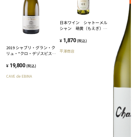
日本ワイン シャトーメル
シャン 萌黄（もえぎ）
白 辛口 750ml
1,870
(税込)
2019 シャブリ・グラン・ク
平澤商店
リュ・“クロ・デゾスピス・
ダン・レ・クロ” 、ドメー
ヌ・ルイ・モロー
19,800
(税込)
CAVE de EBINA