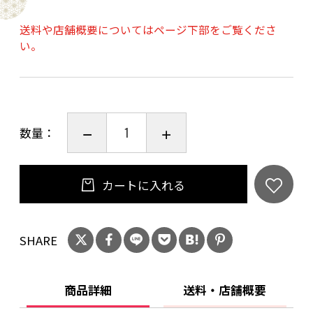
特徴：熟成樽由来のバニラ、キャラメル等の良
送料や店舗概要についてはページ下部をご覧くださ
い。
い香りと、まろやかでバランスのとれた味わい
が特長
香り：バニラ、キャラメル、アーモンドのバラ
ンスの良い香り
数量：
色：充分に熟成された琥珀色
味わい：まろやかでバランスの取れた味わい、
オーク樽のほのかな風味、スムースでドライな
カートに入れる
後味
20歳未満の飲酒は法律で禁止されています。当
SHARE
店は20歳未満の方への酒類の販売はいたしてお
りません。
商品詳細
送料・店舗概要
ご購入時、「ご注文手続き」画面の「お問い合