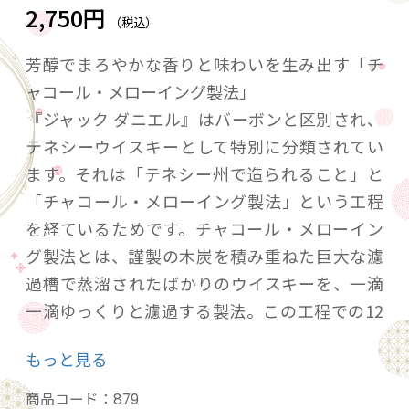
2,750円
（税込）
芳醇でまろやかな香りと味わいを生み出す「チ
ャコール・メローイング製法」
『ジャック ダニエル』はバーボンと区別され、
テネシーウイスキーとして特別に分類されてい
ます。それは「テネシー州で造られること」と
「チャコール・メローイング製法」という工程
を経ているためです。チャコール・メローイン
グ製法とは、謹製の木炭を積み重ねた巨大な濾
過槽で蒸溜されたばかりのウイスキーを、一滴
一滴ゆっくりと濾過する製法。この工程での12
日間で、ゆっくりとまろやかな独特の香りと味
もっと見る
わいを身に付けるのです。
商品コード：
879