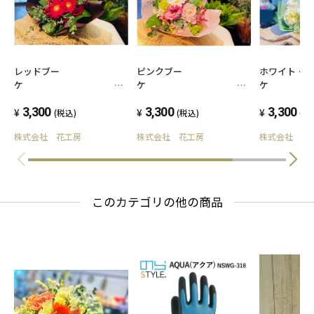
レッドブー
ピンクブー
ホワイト・
ケ
《Sサイズ》
《Sサイズ》
《Sサイズ》
3,300
3,300
3,300
(税込)
(税込)
(税
株式会社 花工房
株式会社 花工房
株式会社 花
このカテゴリの他の商品