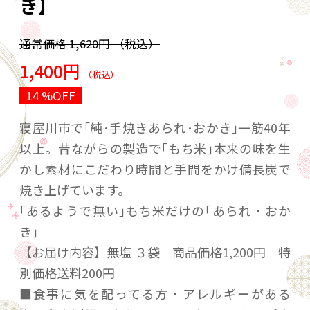
き】
通常価格
1,620円
（税込）
1,400円
（税込）
14 %OFF
寝屋川市で｢純･手焼きあられ･おかき｣一筋40年
以上。昔ながらの製造で｢もち米｣本来の味を生
かし素材にこだわり時間と手間をかけ備長炭で
焼き上げています。
｢あるようで無い｣もち米だけの｢あられ・おか
き｣
【お届け内容】無塩 ３袋 商品価格1,200円 特
別価格送料200円
■食事に気を配ってる方・アレルギーがある