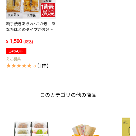
純手焼きあられ･おかき あ
なたはどのタイプがお好
き？ 【ゆうパケット】
【送料込み】【A4サイズの
1,500
(税込)
ポスト投函】
14%OFF
えご製菓
★★★★★ 5
(1件)
このカテゴリの他の商品