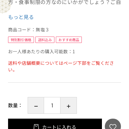
方・食事制限の方なのにいかがでしょう？ご自
身で味付けされる方もいらっしゃいます。是非
もっと見る
お試し下さい。■ゆうパケットにてお届け（A4
サイズのポストに投函）※投函出来ない場合・
商品コード：
無塩３
再配達の送料は、お客様負担になりますので必
特別割引価格
送料込み
おすすめ商品
ずご確認をお願いいたします。負担金（394円着
お一人様あたりの購入可能数：1
払い）全ての商品の賞味期限 発送から45日以
降の商品をお届けしております。同一商品の複数
送料や店舗概要についてはページ下部をご覧くださ
い。
注文の際は、到着が異なりますのでご理解をお
願いいたします。写真はイメージです。
数量：
カートに入れる