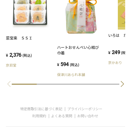
いろは か
菜宝楽 ＳＳＩ
ハートおせんべい心結び
249
(税込)
巾着
2,376
(税込)
京かおり
594
(税込)
京煎堂
保津川あられ本舗
特定商取引法に基づく表記
プライバシーポリシー
利用規約
よくある質問
お問い合わせ