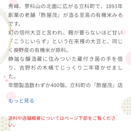
秀峰、蓼科山の北面に広がる立科町で、1893年
創業の老舗「酢屋茂」が造る至高の有機米みそ
です。
幻の信州大豆と言われ、麹が要らないほど甘い
「こうじいらず」という在来種の大豆と、同じ
く長野産の有機米が原料。
静謐な醸造蔵に住みついた蔵付き菌の手を借
り、吉野杉の木桶でじっくり二年寝かせまし
た。
年間製造数わずか400個。立科町の「酢屋茂」店
頭でしか入手できない極めつきの逸品です。
もっと見る
昼夜の気温差が大きな夏と寒さの厳しい冬を二
度経て、旨味と滋味に満ちた素晴らしい仕上が
送料や店舗概要についてはページ下部をご覧くださ
りです。
い。
味噌汁をはじめ、和食、郷土料理にどうぞ。深