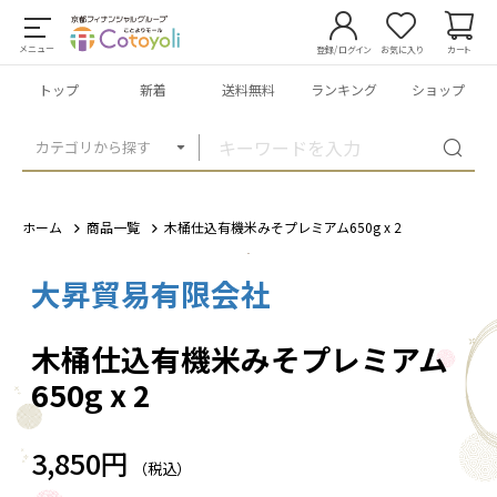
メニュー
登録/ログイン
お気に入り
カート
トップ
新着
送料無料
ランキング
ショップ
カテゴリから探す
ホーム
商品一覧
木桶仕込有機米みそプレミアム650g x 2
大昇貿易有限会社
1
/
1
木桶仕込有機米みそプレミアム
650g x 2
3,850円
（税込）