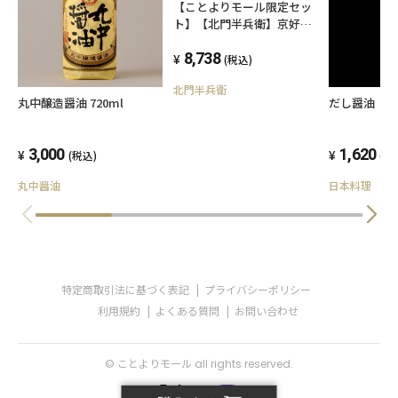
【ことよりモール限定セッ
ト】【北門半兵衛】京好み
詰合せセット
8,738
(税込)
北門半兵衛
だし醤油「
丸中醸造醤油 720ml
1,620
3,000
(税
(税込)
日本料理 魚
丸中醤油
特定商取引法に基づく表記
プライバシーポリシー
利用規約
よくある質問
お問い合わせ
© ことよりモール all rights reserved.