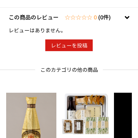
開封前/180日
開封後は冷蔵の上、早めにお召し上がりくださ
この商品のレビュー
☆☆☆☆☆ 0
(0件)
い。
レビューはありません。
褐色が強くなり香味が変化する場合があります
が品質に問題はありません。
レビューを投稿
保存する温度が高いと白い酸膜酵母が発生しや
すくなります。
このカテゴリの他の商品