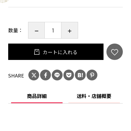
みのある味わいと柔らかな香りをご堪能くださ
い。
旬の具材の美味しさを引き立てます。鶏ももの
数量：
味噌焼き、鯵のなめろう、ふろふき大根、海老
とたらの芽の酢味噌がけ等どれも絶品です。
カートに入れる
【容量】
650g x 2
SHARE
【原材料・成分等】
有機大豆(国産)、有機米(国産)、食塩
商品詳細
送料・店舗概要
原料原産地名 国産(有機大豆、有機米)
【賞味期限】