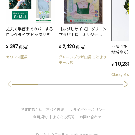
【お試しサイズ】 グリーン
丈夫で手首までカバーする
プラザ山長 オリジナル培
ロングタイプ ピッタリ背抜
養土(鉢・プランター用) 5
き
リットル 2袋販売 寄せ植え
2,420
397
西陣 半対【
(税込)
(税込)
鉢植え 培養土 用土
地域除く）
グリーンプラザ山長 ことより
カワシマ園芸
モール店
10,230
(
Classy M styl
特定商取引法に基づく表記
プライバシーポリシー
利用規約
よくある質問
お問い合わせ
© ことよりモール all rights reserved.