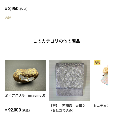
3,960
(税込)
倉屋
このカテゴリの他の商品
漆×アクリル imagine.波
【帯】 西陣織 大華文
ミニチュア
92,000
（お仕立て込み）
(税込)