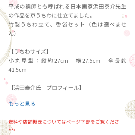
平成の襖師とも呼ばれる日本画家浜田泰介先生
の作品を京うちわに仕立てました。
竹製うちわ立て、香袋セット（色は選べませ
ん）
【うちわサイズ】
小丸屋型：縦約27cm 横27.5cm 全長約
41.5cm
【浜田泰介氏 プロフィール】
1932年（昭和7年)、愛媛県生まれ。滋賀県在
もっと見る
住。京都市立美術大大学院を修了後、同36年か
ら2度にわたり渡米。前衛的な抽象画で注目を集
送料や店舗概要についてはページ下部をご覧くださ
める。帰国後は日本画に転向し、「日本百景」
い。
「四国八十八ヶ所霊場めぐり」「大津百景」な