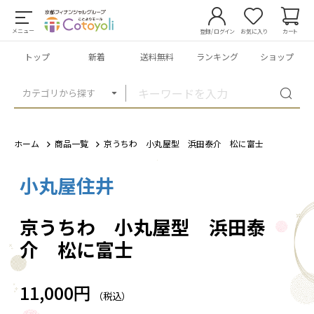
メニュー
登録/ログイン
お気に入り
カート
トップ
新着
送料無料
ランキング
ショップ
カテゴリから探す
ホーム
商品一覧
京うちわ 小丸屋型 浜田泰介 松に富士
小丸屋住井
1
/
6
京うちわ 小丸屋型 浜田泰
介 松に富士
11,000円
（税込）