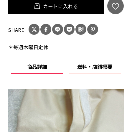
カートに入れる
*カバーの開閉方法は一般的な【全開ファスナー
タイプ】
SHARE
*ふとんの青木オリジナル商品です。ベテラン職
＊毎週木曜日定休
人の手により1枚1枚当店にてお仕立ていたしま
す。
商品詳細
送料・店舗概要
*色イメージが異なるときのご返品・交換のとき
の送料はお客様ご負担となりますこと御了承下
さい。
*ヤマト運輸メール便（ネコポス便）で送料無料
でお送りします。ポスト投函となる商品です。複
数商品と同梱出荷のときは荷物サイズによって