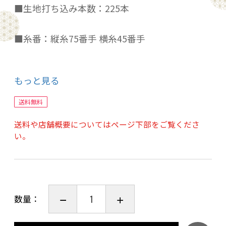
■生地打ち込み本数：225本
■糸番：縦糸75番手 横糸45番手
■東洋紡生地使用
もっと見る
■丸洗い出来ます
送料無料
送料や店舗概要についてはページ下部をご覧くださ
■日本製
い。
*驚きのダニ通過率0%！10回の洗濯でも大丈
夫！シルクのようなしなやかさもあり♪
薬剤を使用していないので赤ちゃんにもおすす
数量：
め。アレルギー対策に！
*価格は枕カバー1枚のお値段です。