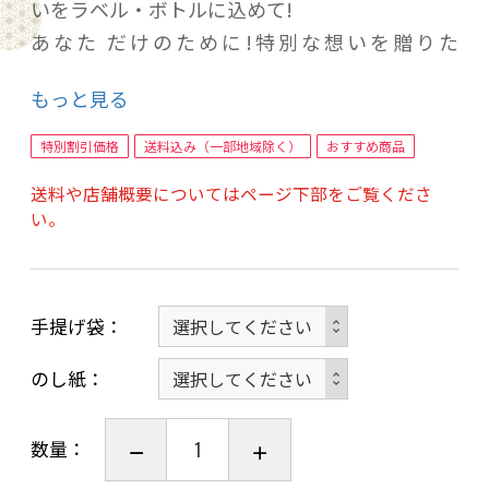
いをラベル・ボトルに込めて!
あなた だけのために!特別な想いを贈りた
い!・・この気持ちを伝えたいから!
もっと見る
私だけのために!・・・ありがとう! そんな笑
顔・一言のために!特別な私の想いを
特別割引価格
送料込み（一部地域除く）
おすすめ商品
1枚のラベル・ボトルに込めて!
送料や店舗概要についてはページ下部をご覧くださ
オリジナルラベルの お酒 日本酒・焼酎・ワイ
い。
ン・梅酒 他
写真ラベル酒を 1本から作成いたします！
ラベルに名前やメッセージなどお好きな文字を
手提げ袋
お入れいたします。
画像は作成サンプルです。言葉・色等は色々出
のし紙
来ます
数量：
ショッピンカートの ★配送情報入力の