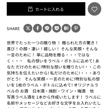
「お問い合わせ欄」にて
カートに入れる
ご希望の言葉のイメージを記入して下さい
①右側(上側) に入れる言葉
②中央 に入れる言葉
SHARE
③左側(下側) に入れる言葉
をご記入ください。
世界でたった一つの贈り物 ！ 贈られた方の驚き！
ご希望の方はデザインの仕上がりを事前に確認
喜び！の顔・凄い！嬉しい！ そんな笑顔・そんな
することができます。
一言のために！ 単に品物を贈る・・・ではな
お問い合わせ欄に、その旨 ご記入下さい。
く・・・ 私の想いをラベル・ボトルに込めて! あ
なた だけのために!特別な想いを贈りたい!・・この
デザイン完成後、メールで画像を送らせて頂き
気持ちを伝えたいから! 私だけのために!・・・あり
ます。
がとう! そんな笑顔・一言のために!特別な私の想
いを 1枚のラベル・ボトルに込めて! オリジナルラ
★通常 ご注文から完成まで 4～6(営業日)程度頂
ベルの お酒 日本酒・焼酎・ワイン・梅酒 他
いております
写真ラベル酒を 1本から作成いたします！ ラベルに
名前やメッセージなどお好きな文字をお入れいたし
(お急ぎの場合は一度ご相談下さい。出来る限り