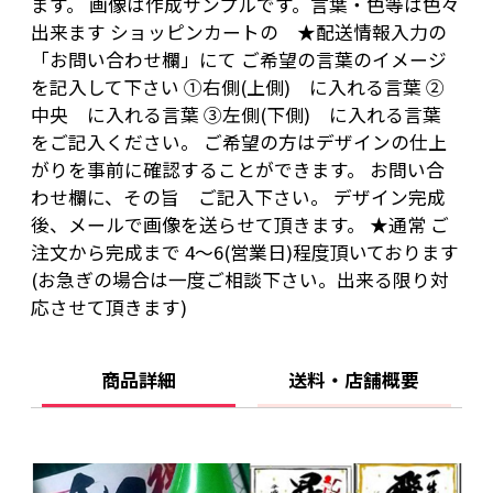
ます。 画像は作成サンプルです。言葉・色等は色々
対応させて頂きます)
出来ます ショッピンカートの ★配送情報入力の
「お問い合わせ欄」にて ご希望の言葉のイメージ
20歳未満の飲酒は法律で禁止されています。当
を記入して下さい ①右側(上側) に入れる言葉 ②
店は20歳未満の方への酒類の販売はいたしてお
中央 に入れる言葉 ③左側(下側) に入れる言葉
をご記入ください。 ご希望の方はデザインの仕上
りません。
がりを事前に確認することができます。 お問い合
ご購入時、「ご注文手続き」画面の「お問い合
わせ欄に、その旨 ご記入下さい。 デザイン完成
わせ欄」に、生年月日を必ず入力してくださ
後、メールで画像を送らせて頂きます。 ★通常 ご
い。
注文から完成まで 4～6(営業日)程度頂いております
ことよりモール会員で生年月日登録済みの方
(お急ぎの場合は一度ご相談下さい。出来る限り対
応させて頂きます)
は、お問い合わせ欄への入力は不要です。
商品詳細
送料・店舗概要