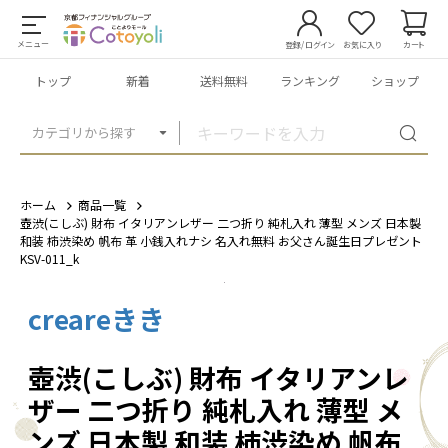
メニュー
登録/ログイン
お気に入り
カート
トップ
新着
送料無料
ランキング
ショップ
カテゴリから探す
ホーム
商品一覧
壺渋(こしぶ) 財布 イタリアンレザー 二つ折り 純札入れ 薄型 メンズ 日本製
和装 柿渋染め 帆布 革 小銭入れナシ 名入れ無料 お父さん誕生日プレゼント
KSV-011_k
creareきき
1
/
12
壺渋(こしぶ) 財布 イタリアンレ
ザー 二つ折り 純札入れ 薄型 メ
ンズ 日本製 和装 柿渋染め 帆布