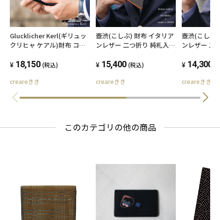
Glucklicher Kerl(ギリュッ
壺渋(こしぶ) 財布 イタリア
壺渋(こしぶ)
クリヒャ ケアル)財布 コー
ンレザー 二つ折り 純札入れ
ンレザー 二
ドバン レザー 二つ折り メ
薄型 メンズ 日本製 和装 柿
日本製 和装 
ンズ BOX型 小銭入れ付き
18,150
渋染め 帆布 革 小銭入れナ
15,400
革 BOX型 
14,300
(税込)
(税込)
(
名入れ無料 お父さん 誕生日
シ 名入れ無料 お父さん誕生
型 お父さん 
creareきき
creareきき
creareきき
プレゼント GK-018
日プレゼント KSV-011_k
ント KSV-009
(3/variation
このカテゴリの他の商品