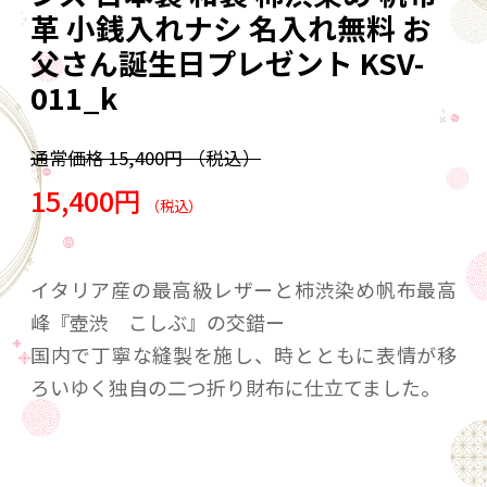
革 小銭入れナシ 名入れ無料 お
父さん誕生日プレゼント KSV-
011_k
通常価格
15,400円
（税込）
15,400円
（税込）
イタリア産の最高級レザーと柿渋染め帆布最高
峰『壺渋 こしぶ』の交錯ー
国内で丁寧な縫製を施し、時とともに表情が移
ろいゆく独自の二つ折り財布に仕立てました。