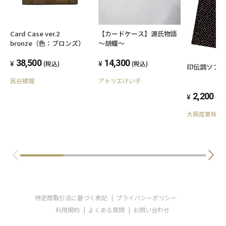
Card Case ver.2
【カードケース】源氏物語
bronze（色：ブロンズ）
～胡蝶～
38,500
14,300
(税込)
(税込)
印伝調ソフ
民谷螺鈿
アトリエけい子
2,200
(税
大興産業株式
特定商取引法に基づく表記
プライバシーポリシー
利用規約
よくある質問
お問い合わせ