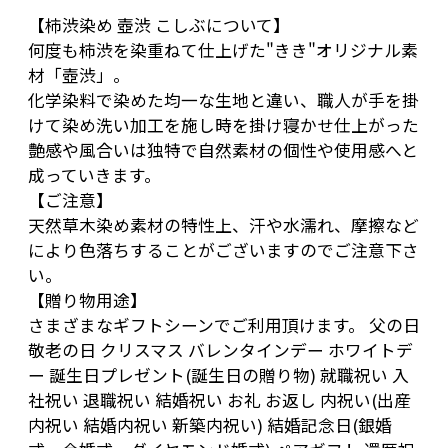
【柿渋染め 壺渋 こしぶについて】
何度も柿渋を染重ねて仕上げた"きき"オリジナル素
材「壺渋」。
化学染料で染めた均一な生地と違い、職人が手を掛
けて染め洗い加工を施し時を掛け寝かせ仕上がった
艶感や風合いは独特で自然素材の個性や使用感へと
成っていきます。
【ご注意】
天然草木染め素材の特性上、汗や水濡れ、摩擦など
により色落ちすることがございますのでご注意下さ
い。
【贈り物用途】
さまざまなギフトシーンでご利用頂けます。 父の日
敬老の日 クリスマス バレンタインデー ホワイトデ
ー 誕生日プレゼント(誕生日の贈り物) 就職祝い 入
社祝い 退職祝い 結婚祝い お礼 お返し 内祝い(出産
内祝い 結婚内祝い 新築内祝い) 結婚記念日(銀婚