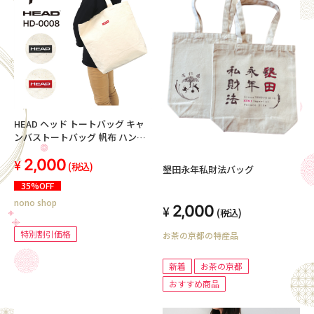
HEAD ヘッド トートバッグ キャ
ンバストートバッグ 帆布 ハンプ
ポリキャンバス 肩掛け 軽量 ブラ
2,000
ンドロゴ 通勤 通学 塾 アウトドア
(税込)
墾田永年私財法バッグ
スクールバッグ サブバッグ マイ
35%OFF
バッグ おしゃれ エコバッグ キッ
nono shop
ズ 小中学生 高校生 大学生 メンズ
2,000
(税込)
レディース 男女兼用 HD-0008
特別割引価格
お茶の京都の特産品
新着
お茶の京都
おすすめ商品