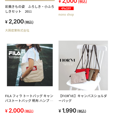
2,000
え入れ シューズケース 巾着 ブラ
(税込)
ンドロゴ キッズ 小中学生 男女兼
彩美きもの姿 ふろしき・小ふろ
4%OFF
用 おしゃれ 軽量 遠足 修学旅行
しきセット 2011
nono shop
学校行事 FL-0015
2,200
(税込)
大興産業株式会社
FILA フィラ トートバッグ キャン
【FIOR'VE】キャンバスショルダ
バストートバッグ 帆布 ハンプ コ
ーバッグ
ットン 肩掛け 軽量 ブランドロゴ
2,000
1,990
アウトドア スクールバッグ サブ
(税込)
(税込)