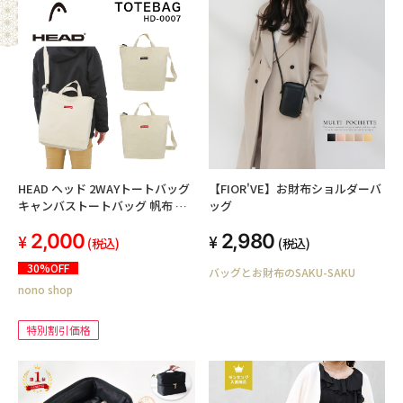
HEAD ヘッド 2WAYトートバッグ
【FIOR'VE】お財布ショルダーバ
キャンバストートバッグ 帆布 ハ
ッグ
ンプ ポリキャンバス 肩掛け ショ
2,000
2,980
ルダーベルト付き 軽量 ブランド
(税込)
(税込)
ロゴ 通勤 通学 塾 アウトドア ス
30%OFF
バッグとお財布のSAKU-SAKU
クールバッグ サブバッグ マイバ
nono shop
ッグ おしゃれ エコバッグ キッズ
小中学生 高校生 大学生 メンズ レ
ディース 男女兼用 HD-0007
特別割引価格