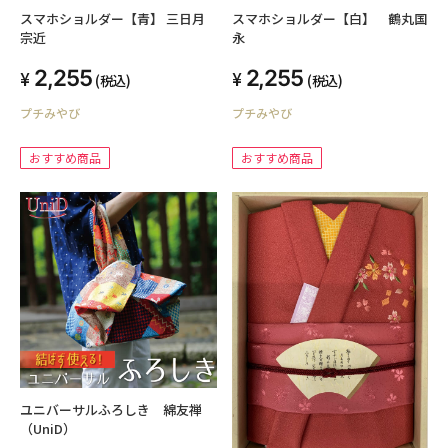
スマホショルダー【青】 三日月
スマホショルダー【白】 鶴丸国
宗近
永
2,255
2,255
(税込)
(税込)
プチみやび
プチみやび
おすすめ商品
おすすめ商品
ユニバーサルふろしき 綿友禅
（UniD）