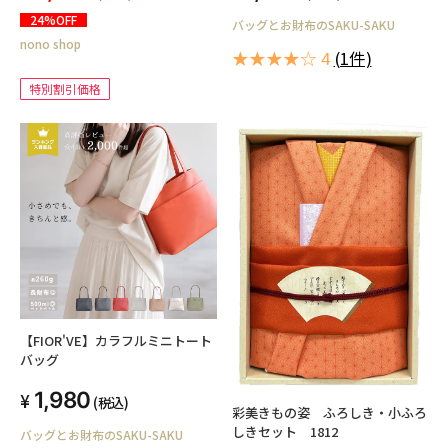
バッグ マイバッグ おしゃれ エコ
24%OFF
バッグとお財布のSAKU-SAKU
バッグ 通学 通勤 部活 塾 習い事
nono shop
小学生 中学生 高校生 大学生 大人
★★★★☆ 4
(1件)
メンズ レディース 男女兼用 FL-
0013
特別割引価格
【FIOR'VE】カラフルミニトート
バッグ
1,980
(税込)
彩美きもの姿 ふろしき・小ふろ
しきセット 1812
バッグとお財布のSAKU-SAKU